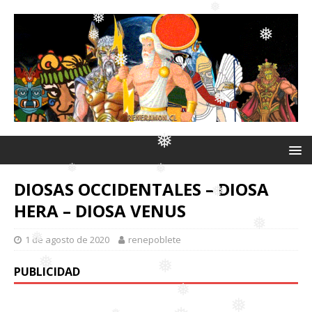
❅
❅
❅
❅
❅
❅
❅
❅
❅
❅
DIOSAS OCCIDENTALES – DIOSA
HERA – DIOSA VENUS
❅
❅
1 de agosto de 2020
renepoblete
❅
PUBLICIDAD
❅