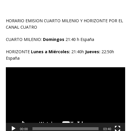
HORARIO EMISION CUARTO MILENIO Y HORIZONTE POR EL
CANAL CUATRO
CUARTO MILENIO:
Domingos
21:40 h España
HORIZONTE
Lunes a Miércoles:
21:40h
Jueves:
22:50h
España
Reproductor
de
vídeo
00:00
03:40