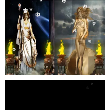
❅
❅
❅
❅
❅
❅
❅
❅
❅
❅
❅
❅
❅
❅
❅