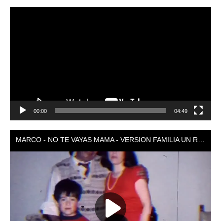
Reproductor
de
vídeo
00:00
04:49