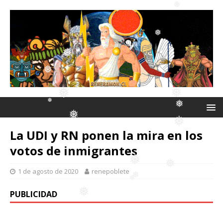
❅
❅
❅
❅
❅
❅
❅
❅
❅
❅
❅
❅
❅
La UDI y RN ponen la mira en los
❅
votos de inmigrantes
❅
❅
❅
1 de agosto de 2020
renepoblete
❅
PUBLICIDAD
❅
❅
❅