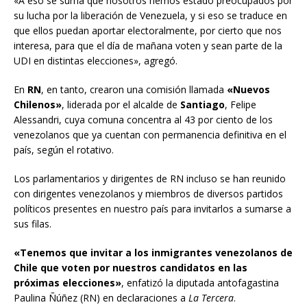
«A eso se suma que nosotros hemos estado preocupados por
su lucha por la liberación de Venezuela, y si eso se traduce en
que ellos puedan aportar electoralmente, por cierto que nos
interesa, para que el día de mañana voten y sean parte de la
UDI en distintas elecciones», agregó.
En
RN
, en tanto, crearon una comisión llamada
«Nuevos
Chilenos»
, liderada por el alcalde de
Santiago
, Felipe
Alessandri, cuya comuna concentra al 43 por ciento de los
venezolanos que ya cuentan con permanencia definitiva en el
país, según el rotativo.
Los parlamentarios y dirigentes de RN incluso se han reunido
con dirigentes venezolanos y miembros de diversos partidos
políticos presentes en nuestro país para invitarlos a sumarse a
sus filas.
«Tenemos que invitar a los inmigrantes venezolanos de
Chile que voten por nuestros candidatos en las
próximas elecciones»
, enfatizó la diputada antofagastina
Paulina Ñúñez (RN) en declaraciones a
La Tercera
.