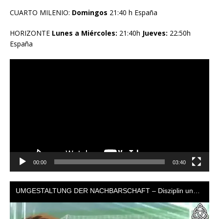
CUARTO MILENIO:
Domingos
21:40 h España
HORIZONTE
Lunes a Miércoles:
21:40h
Jueves:
22:50h
España
Reproductor
de
vídeo
00:00
03:40