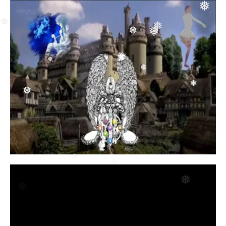
❅
❅
❅
❅
❅
❅
❅
❅
❅
❅
❅
❅
❅
❅
❅
❅