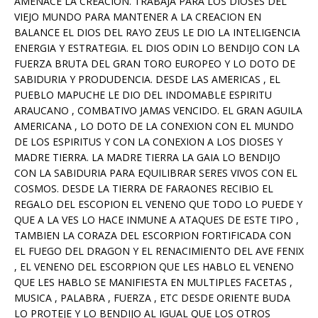
AMENACE LA CREACION. TRABAJA PARA LOS DIOSES DEL
VIEJO MUNDO PARA MANTENER A LA CREACION EN
BALANCE EL DIOS DEL RAYO ZEUS LE DIO LA INTELIGENCIA
ENERGIA Y ESTRATEGIA. EL DIOS ODIN LO BENDIJO CON LA
FUERZA BRUTA DEL GRAN TORO EUROPEO Y LO DOTO DE
SABIDURIA Y PRODUDENCIA. DESDE LAS AMERICAS , EL
PUEBLO MAPUCHE LE DIO DEL INDOMABLE ESPIRITU
ARAUCANO , COMBATIVO JAMAS VENCIDO. EL GRAN AGUILA
AMERICANA , LO DOTO DE LA CONEXION CON EL MUNDO
DE LOS ESPIRITUS Y CON LA CONEXION A LOS DIOSES Y
MADRE TIERRA. LA MADRE TIERRA LA GAIA LO BENDIJO
CON LA SABIDURIA PARA EQUILIBRAR SERES VIVOS CON EL
COSMOS. DESDE LA TIERRA DE FARAONES RECIBIO EL
REGALO DEL ESCOPION EL VENENO QUE TODO LO PUEDE Y
QUE A LA VES LO HACE INMUNE A ATAQUES DE ESTE TIPO ,
TAMBIEN LA CORAZA DEL ESCORPION FORTIFICADA CON
EL FUEGO DEL DRAGON Y EL RENACIMIENTO DEL AVE FENIX
, EL VENENO DEL ESCORPION QUE LES HABLO EL VENENO
QUE LES HABLO SE MANIFIESTA EN MULTIPLES FACETAS ,
MUSICA , PALABRA , FUERZA , ETC DESDE ORIENTE BUDA
LO PROTEJE Y LO BENDIJO AL IGUAL QUE LOS OTROS