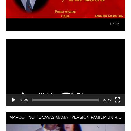
Reproductor
de
vídeo
00:00
04:49