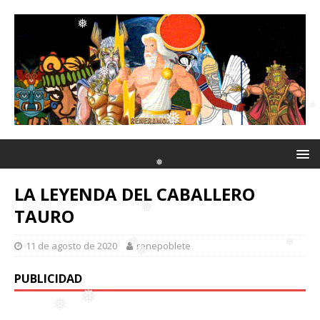
❅
❅
❅
❅
❅
❅
❅
❅
❅
LA LEYENDA DEL CABALLERO
❅
❅
TAURO
❅
11 de agosto de 2020
renepoblete
PUBLICIDAD
❅
❅