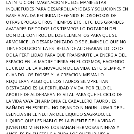
LA INTUICION IMAGINACION PUEDE MANIFESTAR
INQUIETUDES PARA DESARROLLAR IDEAS Y SOLUCIONES EN
BASE A AYUDA RECIBIDA DE GENIOS FILOSOFOSOS DE
OTRAS EPOCAS OTROS TIEMPOS ETC , ETC. LOS GRANDES
AVATARES DE TODOS LOS TIEMPOS LO DOTARON DEL
DON DEL CONTROL DE LOS ELEMENTOS PARA QUE SE
ARMONICE LO DESARMONIZADO O SE ELIMINE LO QUE NO
TIENE SOLUCION. LA ESTRELLA DE ALDEBARAN LO DOTO
DE LA FERTILIDAD PARA QUE TRANSMUTE LA ENERGIA DEL
ESPACIO EN LA MADRE TIERRA EN EL COSMOS, HACIENDO
EL CICLO DE LA RENOVACION DE LA VIDA. ESTO SIEMPRE Y
CUANDO LOS DIOSES Y LA CREACION MISMA LO
REQUIERAN ALGO QUE LOS TAUROS SIEMPRE HAN
DESTACADO ES LA FERTILIDAD Y VIDA. POR ELLO EL
APORTE DE ALDEBARAN ES VITAL PARA QUE EL CICLO DE
LA VIDA VAYA EN ARMONIA EL CABALLERO TAURO , ES
BAÑADO EN ESPIRITU NO DEJANDO NINGUN LUGAR DE SU
ESENCIA SIN EL NECTAR DEL LIQUIDO SAGRADO. EL
LIQUIDO QUE LES HABLO ES LA FUENTE DE LA VIDA O
JUVENTUD MIENTRAS LOS BAÑAN HERMOSAS NINFAS Y
ANGELES EN SU ESENCIA PURA LOS QUERUBINES Y