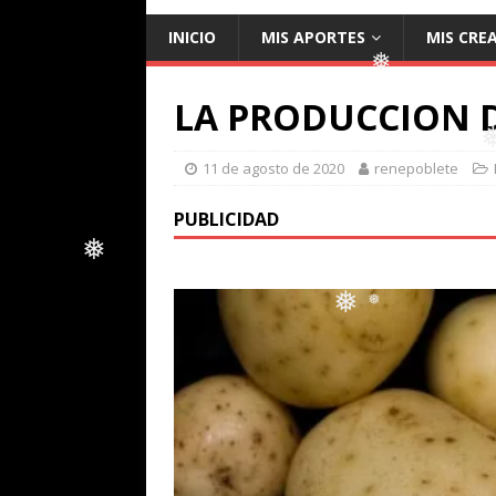
INICIO
MIS APORTES
MIS CRE
LA PRODUCCION D
❅
11 de agosto de 2020
renepoblete
❅
PUBLICIDAD
❅
❅
❅