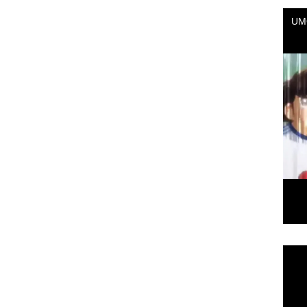
Repr
de
vídeo