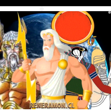
❅
❅
❅
❅
❅
❅
❅