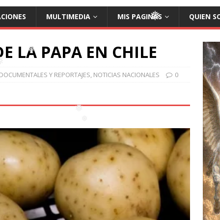
ACIONES
MULTIMEDIA
MIS PAGINAS
QUIEN S
❅
❅
E LA PAPA EN CHILE
DOCUMENTALES Y REPORTAJES
,
NOTICIAS NACIONALES
0
❅
❅
❅