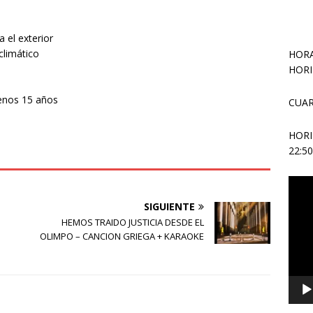
 el exterior
climático
HORA
HORI
enos 15 años
CUAR
HOR
22:5
Repr
de
SIGUIENTE
vídeo
HEMOS TRAIDO JUSTICIA DESDE EL
OLIMPO – CANCION GRIEGA + KARAOKE