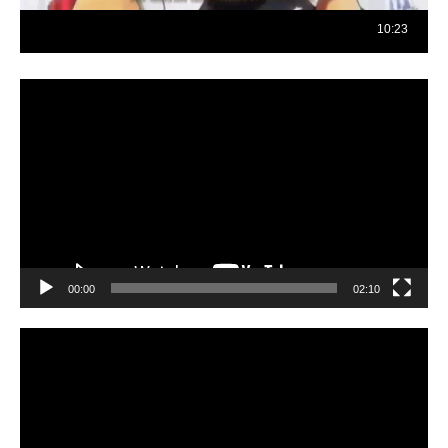
Reproductor
de
vídeo
00:00
02:10