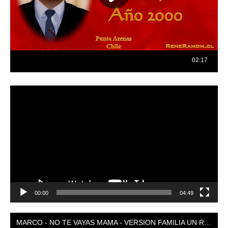
Reproductor
de
vídeo
00:00
04:49