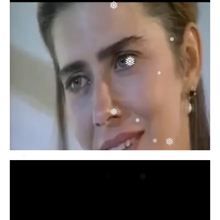
❅
❅
❅
❅
❅
❅
❅
❅
❅
❅
❅
❅