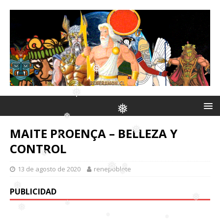
❅
❅
❅
❅
❅
❅
❅
❅
MAITE PROENÇA – BELLEZA Y
❅
❅
CONTROL
13 de agosto de 2020
renepoblete
❅
❅
❅
❅
PUBLICIDAD
❅
❅
❅