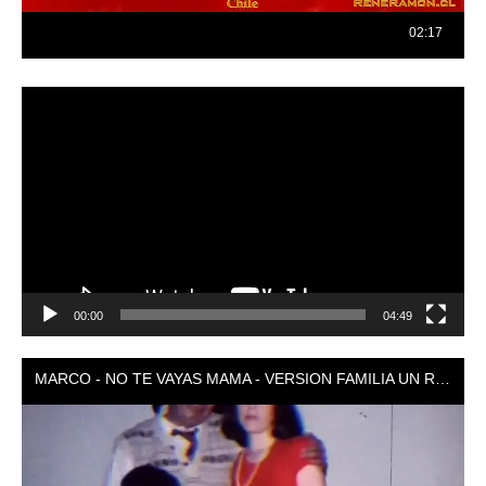
Reproductor
de
vídeo
00:00
04:49