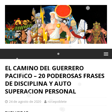
❅
❅
❅
❅
❅
❅
❅
❅
EL CAMINO DEL GUERRERO
❅
PACIFICO – 20 PODEROSAS FRASES
DE DISCIPLINA Y AUTO
❅
SUPERACION PERSONAL
❅
❅
❅
24 de agosto de 2020
renepoblete
❅
❅