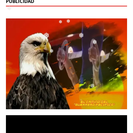
❅
PUBLICIDAD
❅
❅
❅
❅
❅
❅
❅
❅
❅
❅
❅
❅
❅
❅