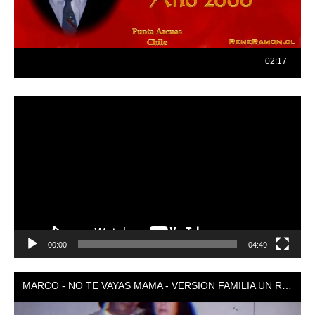
Reproductor
de
vídeo
00:00
04:49