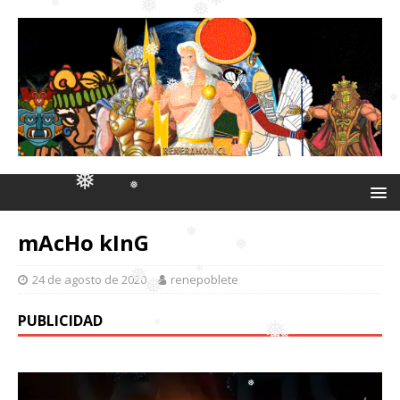
❅
❅
❅
❅
❅
❅
❅
mAcHo kInG
❅
24 de agosto de 2020
renepoblete
❅
PUBLICIDAD
❅
❅
❅
❅
❅