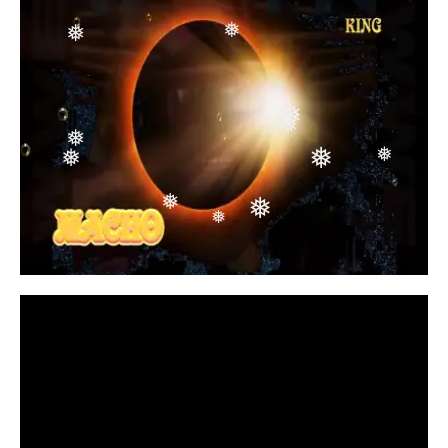
❅
❅
❅
❅
❅
❅
❅
❅
❅
❅
❅
❅
❅
❅