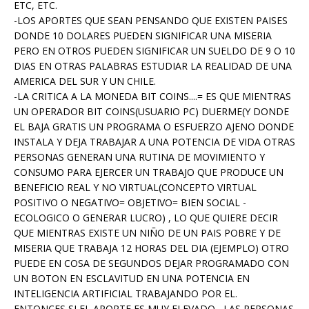
ETC, ETC.
-LOS APORTES QUE SEAN PENSANDO QUE EXISTEN PAISES
DONDE 10 DOLARES PUEDEN SIGNIFICAR UNA MISERIA
PERO EN OTROS PUEDEN SIGNIFICAR UN SUELDO DE 9 O 10
DIAS EN OTRAS PALABRAS ESTUDIAR LA REALIDAD DE UNA
AMERICA DEL SUR Y UN CHILE.
-LA CRITICA A LA MONEDA BIT COINS....= ES QUE MIENTRAS
UN OPERADOR BIT COINS(USUARIO PC) DUERME(Y DONDE
EL BAJA GRATIS UN PROGRAMA O ESFUERZO AJENO DONDE
INSTALA Y DEJA TRABAJAR A UNA POTENCIA DE VIDA OTRAS
PERSONAS GENERAN UNA RUTINA DE MOVIMIENTO Y
CONSUMO PARA EJERCER UN TRABAJO QUE PRODUCE UN
BENEFICIO REAL Y NO VIRTUAL(CONCEPTO VIRTUAL
POSITIVO O NEGATIVO= OBJETIVO= BIEN SOCIAL -
ECOLOGICO O GENERAR LUCRO) , LO QUE QUIERE DECIR
QUE MIENTRAS EXISTE UN NIÑO DE UN PAIS POBRE Y DE
MISERIA QUE TRABAJA 12 HORAS DEL DIA (EJEMPLO) OTRO
PUEDE EN COSA DE SEGUNDOS DEJAR PROGRAMADO CON
UN BOTON EN ESCLAVITUD EN UNA POTENCIA EN
INTELIGENCIA ARTIFICIAL TRABAJANDO POR EL.
ENTONCES SI EL APORTE ES MUY ELEVADO , LAS PERSONAS