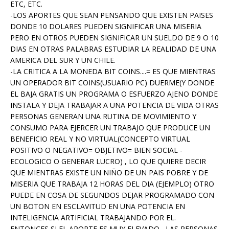
ETC, ETC.
-LOS APORTES QUE SEAN PENSANDO QUE EXISTEN PAISES
DONDE 10 DOLARES PUEDEN SIGNIFICAR UNA MISERIA
PERO EN OTROS PUEDEN SIGNIFICAR UN SUELDO DE 9 O 10
DIAS EN OTRAS PALABRAS ESTUDIAR LA REALIDAD DE UNA
AMERICA DEL SUR Y UN CHILE.
-LA CRITICA A LA MONEDA BIT COINS....= ES QUE MIENTRAS
UN OPERADOR BIT COINS(USUARIO PC) DUERME(Y DONDE
EL BAJA GRATIS UN PROGRAMA O ESFUERZO AJENO DONDE
INSTALA Y DEJA TRABAJAR A UNA POTENCIA DE VIDA OTRAS
PERSONAS GENERAN UNA RUTINA DE MOVIMIENTO Y
CONSUMO PARA EJERCER UN TRABAJO QUE PRODUCE UN
BENEFICIO REAL Y NO VIRTUAL(CONCEPTO VIRTUAL
POSITIVO O NEGATIVO= OBJETIVO= BIEN SOCIAL -
ECOLOGICO O GENERAR LUCRO) , LO QUE QUIERE DECIR
QUE MIENTRAS EXISTE UN NIÑO DE UN PAIS POBRE Y DE
MISERIA QUE TRABAJA 12 HORAS DEL DIA (EJEMPLO) OTRO
PUEDE EN COSA DE SEGUNDOS DEJAR PROGRAMADO CON
UN BOTON EN ESCLAVITUD EN UNA POTENCIA EN
INTELIGENCIA ARTIFICIAL TRABAJANDO POR EL.
ENTONCES SI EL APORTE ES MUY ELEVADO , LAS PERSONAS