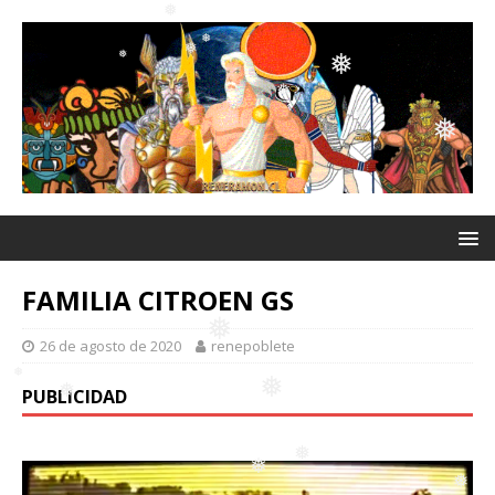
❅
❅
❅
❅
❅
❅
❅
❅
❅
FAMILIA CITROEN GS
26 de agosto de 2020
renepoblete
PUBLICIDAD
❅
❅
❅
❅