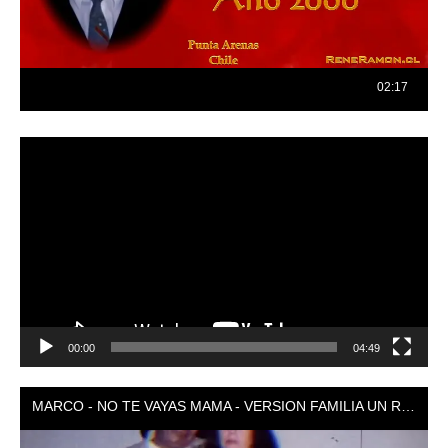
Reproductor
de
vídeo
00:00
04:49