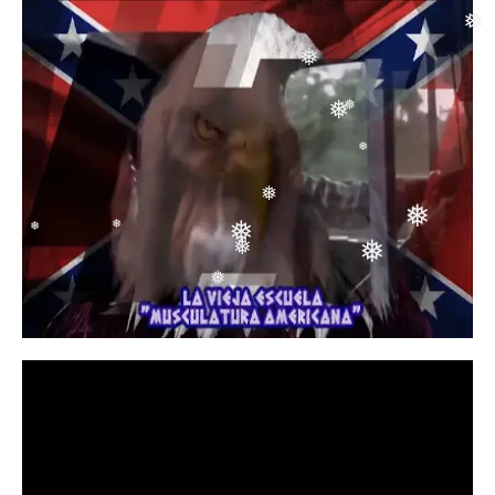
❅
❅
❅
❅
❅
❅
❅
❅
❅
❅
❅
❅
❅
❅