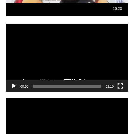
Reproductor
de
vídeo
00:00
02:10