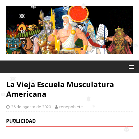
❅
❅
❅
❅
❅
❅
❅
❅
❅
❅
La Vieja Escuela Musculatura
Americana
❅
❅
26 de agosto de 2020
renepoblete
❅
❅
PUBLICIDAD
❅