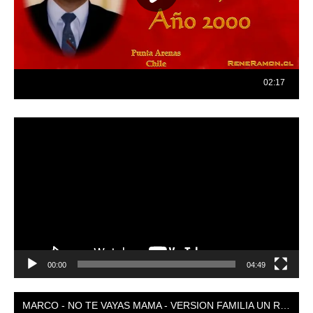
Reproductor
de
vídeo
00:00
04:49