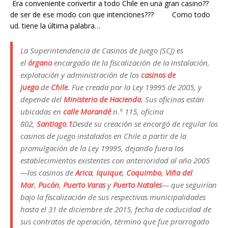
Era conveniente convertir a todo Chile en una gran casino??
de ser de ese modo con que intenciones??? Como todo
ud. tiene la última palabra…
La Superintendencia de Casinos de Juego (SCJ) es
el
órgano
encargado de la fiscalización de la instalación,
explotación y administración de los
casinos de
juego
de
Chile
. Fue creada por la Ley 19995 de 2005, y
depende del
Ministerio de Hacienda
. Sus oficinas están
ubicadas en
calle Morandé
n.° 115, oficina
802,
Santiago
.
1
Desde su creación se encargó de regular los
casinos de juego instalados en Chile a partir de la
promulgación de la Ley 19995, dejando fuera los
establecimientos existentes con anterioridad al año 2005
—los casinos de
Arica
,
Iquique
,
Coquimbo
,
Viña del
Mar
,
Pucón
,
Puerto Varas
y
Puerto Natales
— que seguirían
bajo la fiscalización de sus respectivas municipalidades
hasta el 31 de diciembre de 2015, fecha de caducidad de
sus contratos de operación, término que fue prorrogado