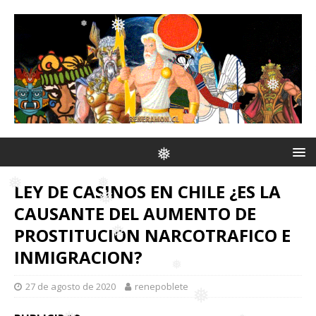
❅
❅
❅
❅
❅
❅
❅
LEY DE CASINOS EN CHILE ¿ES LA
CAUSANTE DEL AUMENTO DE
PROSTITUCION NARCOTRAFICO E
❅
❅
❅
INMIGRACION?
❅
27 de agosto de 2020
renepoblete
❅