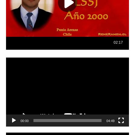
Reproductor
de
vídeo
00:00
04:49