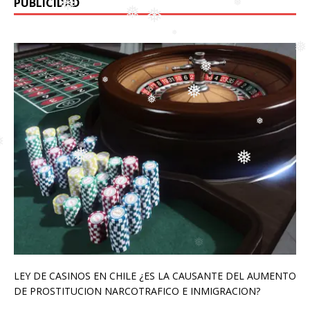
PUBLICIDAD
❅
❅
❅
❅
❅
❅
❅
❅
❅
❅
❅
❅
❅
❅
❅
❅
❅
LEY DE CASINOS EN CHILE ¿ES LA CAUSANTE DEL AUMENTO
DE PROSTITUCION NARCOTRAFICO E INMIGRACION?