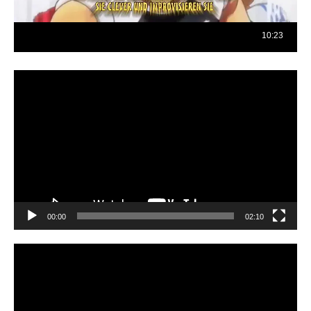
Reproductor
de
vídeo
00:00
02:10