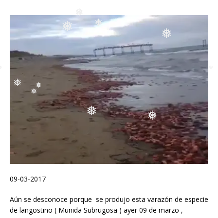
❅
❅
❅
❅
❅
❅
❅
❅
❅
❅
❅
❅
❅
09-03-2017
Aún se desconoce porque se produjo esta varazón de especie
de langostino ( Munida Subrugosa ) ayer 09 de marzo ,