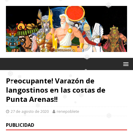
❅
❅
❅
❅
❅
Preocupante! Varazón de
❅
langostinos en las costas de
❅
❅
Punta Arenas!!
❅
❅
❅
❅
27 de agosto de 2020
renepoblete
❅
❅
PUBLICIDAD
❅
❅
❅