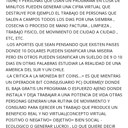
100%) Y PERSONAS QUE USAN UN PROGRAMA EN COSA DE
MINUTOS PUEDEN GENERAR UNA CIFRA VIRTUAL QUE
DESTRUYE POR EJEMPLO EL TRABAJO DE PERSONAS QUE
SALEN A CAMPOS TODOS LOS DIAS POR UNA SIEMBRA ,
COSECHA O PROCESO DE MANO FACTURA , LIMPIEZA ,
TRABAJO FISICO, DE MOVIMIENTO DE CIUDAD A CIUDAD ,
ETC, ETC.
-LOS APORTES QUE SEAN PENSANDO QUE EXISTEN PAISES
DONDE 10 DOLARES PUEDEN SIGNIFICAR UNA MISERIA
PERO EN OTROS PUEDEN SIGNIFICAR UN SUELDO DE 9 O 10
DIAS EN OTRAS PALABRAS ESTUDIAR LA REALIDAD DE UNA
AMERICA DEL SUR Y UN CHILE.
-LA CRITICA A LA MONEDA BIT COINS....= ES QUE MIENTRAS
UN OPERADOR BIT COINS(USUARIO PC) DUERME(Y DONDE
EL BAJA GRATIS UN PROGRAMA O ESFUERZO AJENO DONDE
INSTALA Y DEJA TRABAJAR A UNA POTENCIA DE VIDA OTRAS
PERSONAS GENERAN UNA RUTINA DE MOVIMIENTO Y
CONSUMO PARA EJERCER UN TRABAJO QUE PRODUCE UN
BENEFICIO REAL Y NO VIRTUAL(CONCEPTO VIRTUAL
POSITIVO O NEGATIVO= OBJETIVO= BIEN SOCIAL -
ECOLOGICO O GENERAR LUCRO) , LO QUE QUIERE DECIR