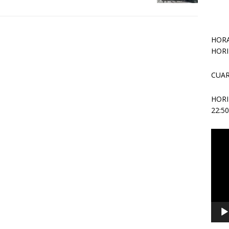
HORA
HORI
CUAR
HOR
22:5
Repr
de
vídeo