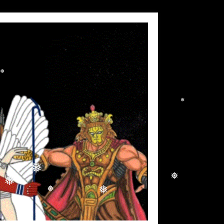
❅
❅
❅
❅
❅