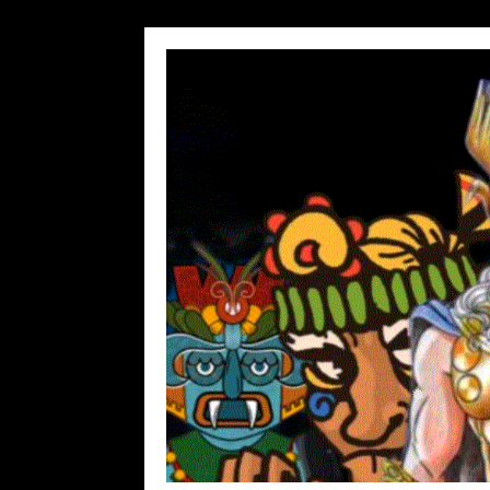
❅
❅
❅