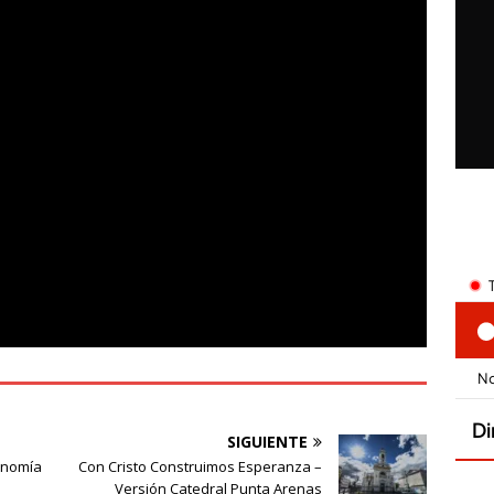
SIGUIENTE
onomía
Con Cristo Construimos Esperanza –
Versión Catedral Punta Arenas