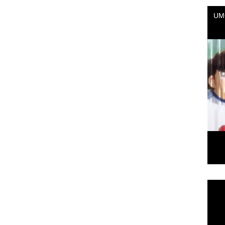
Repr
de
vídeo