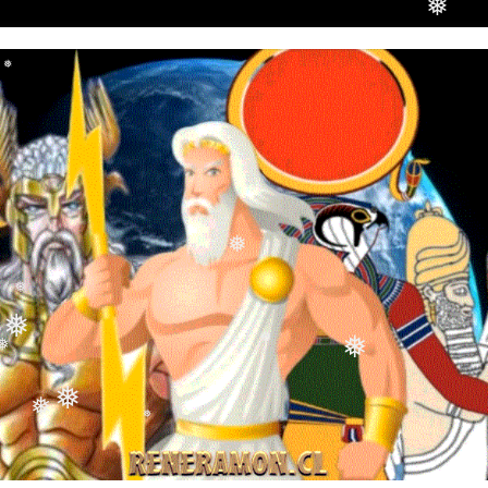
❅
❅
❅
❅
❅
❅
❅
❅