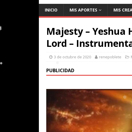
❅
INICIO
MIS APORTES
MIS CRE
Majesty – Yeshua 
Lord – Instrumenta
❅
3 de octubre de 2020
renepoblete
PUBLICIDAD
❅