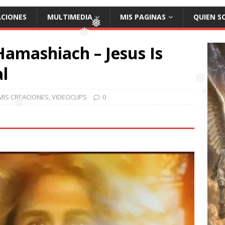
❅
❅
❅
ACIONES
MULTIMEDIA
MIS PAGINAS
QUIEN S
Hamashiach – Jesus Is
❅
❅
l
MIS CREACIONES
,
VIDEOCLIPS
0
❅
❅
❅