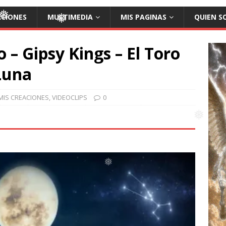
❅
ACIONES
MULTIMEDIA
MIS PAGINAS
QUIEN S
❅
❅
 – Gipsy Kings – El Toro
❅
Luna
MIS CREACIONES
,
VIDEOCLIPS
0
❅