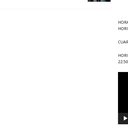
HORA
HORI
CUAR
HOR
22:5
Repr
de
vídeo