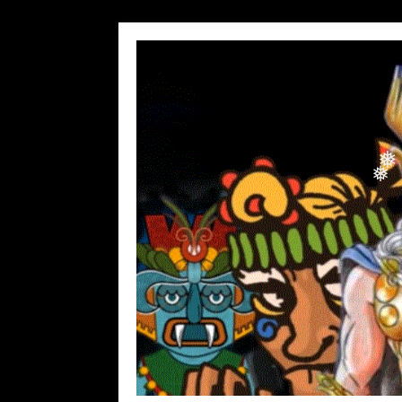
❅
❅
❅
❅
❅