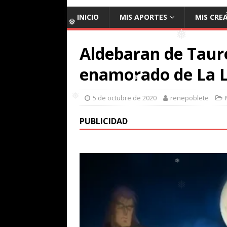
INICIO
MIS APORTES
MIS CRE
Aldebaran de Tauro
❅
❅
enamorado de La 
5 de octubre de 2020
renepoblete
❅
PUBLICIDAD
❅