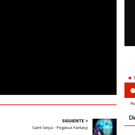
SIGUIENTE
s
Saint Seiya – Pegasus Fantasy