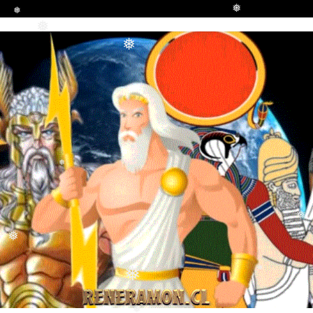
❅
❅
❅
❅
❅
❅
❅
❅
❅