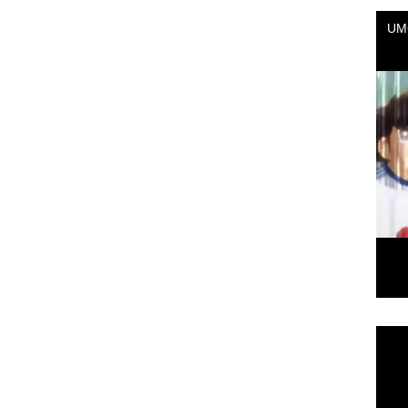
Repr
de
vídeo