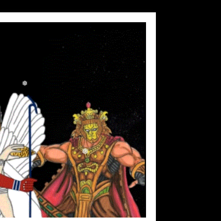
❅
❅
❅
❅