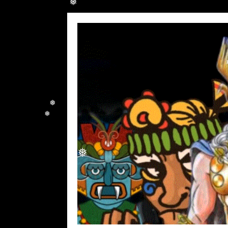
❅
❅
❅
❅
❅