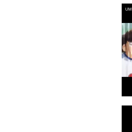
Repr
de
vídeo