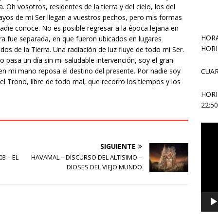
 Oh vosotros, residentes de la tierra y del cielo, los del
 rayos de mi Ser llegan a vuestros pechos, pero mis formas
nadie conoce. No es posible regresar a la época lejana en
HORA
erra fue separada, en que fueron ubicados en lugares
HORI
cidos de la Tierra. Una radiación de luz fluye de todo mi Ser.
o pasa un día sin mi saludable intervención, soy el gran
 en mi mano reposa el destino del presente. Por nadie soy
CUAR
l Trono, libre de todo mal, que recorro los tiempos y los
HOR
22:5
Repr
de
SIGUIENTE
vídeo
3 – EL
HAVAMAL – DISCURSO DEL ALTISIMO –
DIOSES DEL VIEJO MUNDO