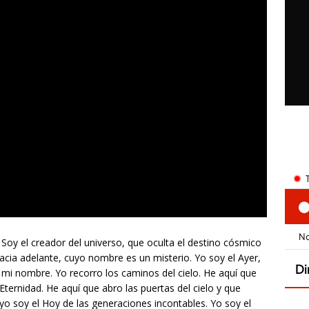
Soy el creador del universo, que oculta el destino cósmico
hacia adelante, cuyo nombre es un misterio. Yo soy el Ayer,
 mi nombre. Yo recorro los caminos del cielo. He aquí que
Eternidad. He aquí que abro las puertas del cielo y que
, yo soy el Hoy de las generaciones incontables. Yo soy el