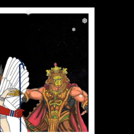
❅
❅
❅
❅
❅