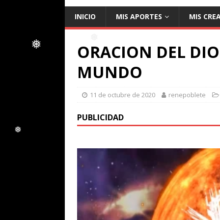
INICIO
MIS APORTES
MIS CRE
ORACION DEL DIOS
MUNDO
❅
❅
11 de octubre de 2020
renepoblete
PUBLICIDAD
❅