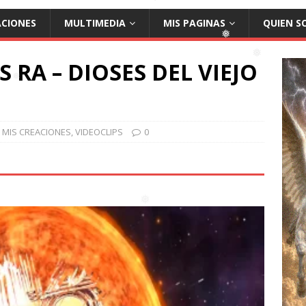
❅
❅
ACIONES
MULTIMEDIA
MIS PAGINAS
QUIEN S
❅
❅
 RA – DIOSES DEL VIEJO
❅
❅
MIS CREACIONES
,
VIDEOCLIPS
0
❅