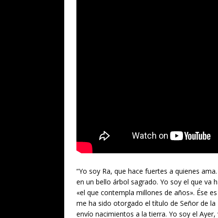
“Yo soy Ra, que hace fuertes a quienes ama. 
en un bello árbol sagrado. Yo soy el que va 
«el que contempla millones de años». Ése es
me ha sido otorgado el título de Señor de la 
envío nacimientos a la tierra. Yo soy el Ayer