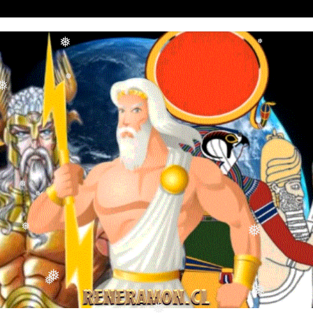
❅
❅
❅
❅
❅
❅
❅