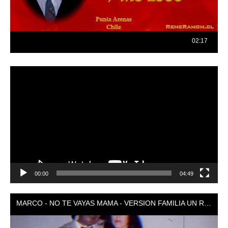
Reproductor
de
vídeo
00:00
04:49