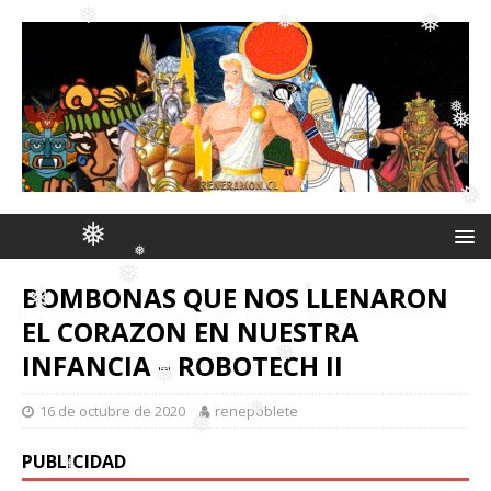
❅
❅
❅
❅
❅
❅
❅
❅
❅
❅
BOMBONAS QUE NOS LLENARON
❅
EL CORAZON EN NUESTRA
❅
INFANCIA – ROBOTECH II
❅
❅
❅
16 de octubre de 2020
renepoblete
❅
❅
PUBLICIDAD