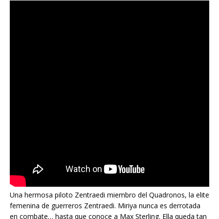
Una hermosa piloto Zentraedi miembro del Quadronos, la elite
femenina de guerreros Zentraedi. Miriya nunca es derrotada
en combate… hasta que conoce a Max Sterling. Ella queda tan