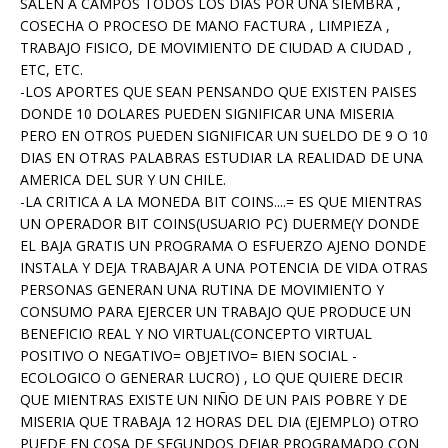
SALEN A CAMPOS TODOS LOS DIAS POR UNA SIEMBRA ,
COSECHA O PROCESO DE MANO FACTURA , LIMPIEZA ,
TRABAJO FISICO, DE MOVIMIENTO DE CIUDAD A CIUDAD ,
ETC, ETC.
-LOS APORTES QUE SEAN PENSANDO QUE EXISTEN PAISES
DONDE 10 DOLARES PUEDEN SIGNIFICAR UNA MISERIA
PERO EN OTROS PUEDEN SIGNIFICAR UN SUELDO DE 9 O 10
DIAS EN OTRAS PALABRAS ESTUDIAR LA REALIDAD DE UNA
AMERICA DEL SUR Y UN CHILE.
-LA CRITICA A LA MONEDA BIT COINS....= ES QUE MIENTRAS
UN OPERADOR BIT COINS(USUARIO PC) DUERME(Y DONDE
EL BAJA GRATIS UN PROGRAMA O ESFUERZO AJENO DONDE
INSTALA Y DEJA TRABAJAR A UNA POTENCIA DE VIDA OTRAS
PERSONAS GENERAN UNA RUTINA DE MOVIMIENTO Y
CONSUMO PARA EJERCER UN TRABAJO QUE PRODUCE UN
BENEFICIO REAL Y NO VIRTUAL(CONCEPTO VIRTUAL
POSITIVO O NEGATIVO= OBJETIVO= BIEN SOCIAL -
ECOLOGICO O GENERAR LUCRO) , LO QUE QUIERE DECIR
QUE MIENTRAS EXISTE UN NIÑO DE UN PAIS POBRE Y DE
MISERIA QUE TRABAJA 12 HORAS DEL DIA (EJEMPLO) OTRO
PUEDE EN COSA DE SEGUNDOS DEJAR PROGRAMADO CON