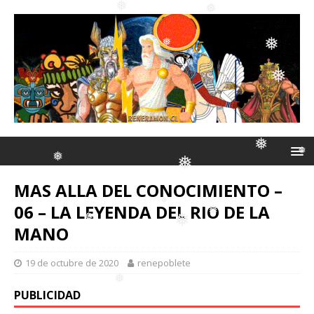
❅
❅
❅
❅
❅
❅
❅
❅
❅
MAS ALLA DEL CONOCIMIENTO –
❅
❅
❅
06 – LA LEYENDA DEL RIO DE LA
❅
MANO
❅
❅
19 de octubre de 2020
renepoblete
❅
❅
❅
PUBLICIDAD