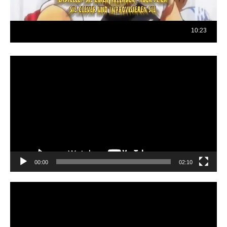
Reproductor
de
vídeo
00:00
02:10