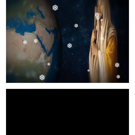
❅
❅
❅
❅
❅
❅
❅
❅
❅
❅
❅
❅
❅
❅
❅
❅
❅
❅