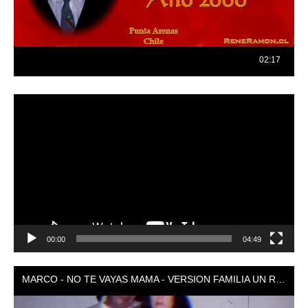
Reproductor
de
vídeo
00:00
04:49