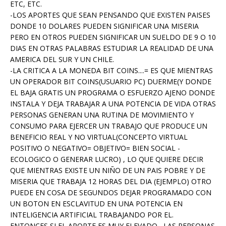
ETC, ETC.
-LOS APORTES QUE SEAN PENSANDO QUE EXISTEN PAISES
DONDE 10 DOLARES PUEDEN SIGNIFICAR UNA MISERIA
PERO EN OTROS PUEDEN SIGNIFICAR UN SUELDO DE 9 O 10
DIAS EN OTRAS PALABRAS ESTUDIAR LA REALIDAD DE UNA
AMERICA DEL SUR Y UN CHILE.
-LA CRITICA A LA MONEDA BIT COINS....= ES QUE MIENTRAS
UN OPERADOR BIT COINS(USUARIO PC) DUERME(Y DONDE
EL BAJA GRATIS UN PROGRAMA O ESFUERZO AJENO DONDE
INSTALA Y DEJA TRABAJAR A UNA POTENCIA DE VIDA OTRAS
PERSONAS GENERAN UNA RUTINA DE MOVIMIENTO Y
CONSUMO PARA EJERCER UN TRABAJO QUE PRODUCE UN
BENEFICIO REAL Y NO VIRTUAL(CONCEPTO VIRTUAL
POSITIVO O NEGATIVO= OBJETIVO= BIEN SOCIAL -
ECOLOGICO O GENERAR LUCRO) , LO QUE QUIERE DECIR
QUE MIENTRAS EXISTE UN NIÑO DE UN PAIS POBRE Y DE
MISERIA QUE TRABAJA 12 HORAS DEL DIA (EJEMPLO) OTRO
PUEDE EN COSA DE SEGUNDOS DEJAR PROGRAMADO CON
UN BOTON EN ESCLAVITUD EN UNA POTENCIA EN
INTELIGENCIA ARTIFICIAL TRABAJANDO POR EL.
ENTONCES SI EL APORTE ES MUY ELEVADO , LAS PERSONAS