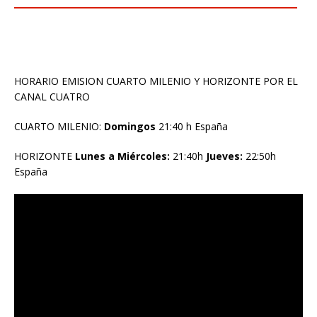
HORARIO EMISION CUARTO MILENIO Y HORIZONTE POR EL
CANAL CUATRO
CUARTO MILENIO:
Domingos
21:40 h España
HORIZONTE
Lunes a Miércoles:
21:40h
Jueves:
22:50h
España
Reproductor
de
vídeo