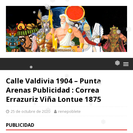
❅
❅
❅
❅
❅
❅
❅
❅
❅
❅
❅
❅
❅
Calle Valdivia 1904 – Punta
Arenas Publicidad : Correa
Errazuriz Viña Lontue 1875
❅
❅
❅
❅
25 de octubre de 2020
renepoblete
PUBLICIDAD
❅