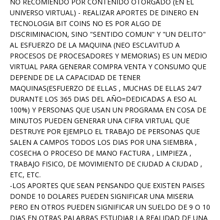
NO RECOMIENDO POR CONTENIDO OTORGADO (EN EL
UNIVERSO VIRTUAL) - REALIZAR APORTES DE DINERO EN
TECNOLOGIA BIT COINS NO ES POR ALGO DE
DISCRIMINACION, SINO "SENTIDO COMUN" Y "UN DELITO"
AL ESFUERZO DE LA MAQUINA (NEO ESCLAVITUD A
PROCESOS DE PROCESADORES Y MEMORIAS) ES UN MEDIO
VIRTUAL PARA GENERAR COMPRA VENTA Y CONSUMO QUE
DEPENDE DE LA CAPACIDAD DE TENER
MAQUINAS(ESFUERZO DE ELLAS , MUCHAS DE ELLAS 24/7
DURANTE LOS 365 DIAS DEL AÑO=DEDICADAS A ESO AL
100%) Y PERSONAS QUE USAN UN PROGRAMA EN COSA DE
MINUTOS PUEDEN GENERAR UNA CIFRA VIRTUAL QUE
DESTRUYE POR EJEMPLO EL TRABAJO DE PERSONAS QUE
SALEN A CAMPOS TODOS LOS DIAS POR UNA SIEMBRA ,
COSECHA O PROCESO DE MANO FACTURA , LIMPIEZA ,
TRABAJO FISICO, DE MOVIMIENTO DE CIUDAD A CIUDAD ,
ETC, ETC.
-LOS APORTES QUE SEAN PENSANDO QUE EXISTEN PAISES
DONDE 10 DOLARES PUEDEN SIGNIFICAR UNA MISERIA
PERO EN OTROS PUEDEN SIGNIFICAR UN SUELDO DE 9 O 10
DIAS EN OTRAS PALABRAS ESTUDIAR LA REALIDAD DE UNA