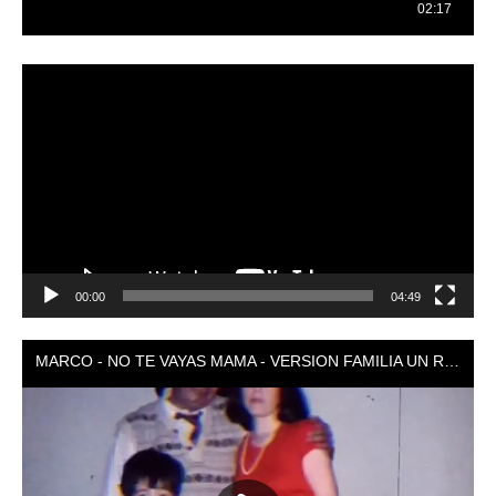
Reproductor
de
vídeo
00:00
04:49