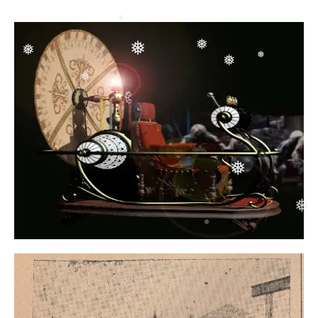
❅
❅
❅
❅
❅
❅
❅
❅
❅
❅
❅