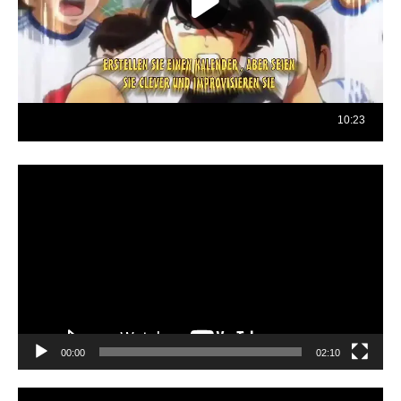
Reproductor
de
vídeo
00:00
02:10