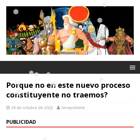
❅
❅
❅
❅
❅
❅
❅
❅
Porque no en este nuevo proceso
❅
constituyente no traemos?
❅
❅
❅
❅
❅
❅
26 de octubre de 2020
renepoblete
❅
❅
PUBLICIDAD
❅
❅