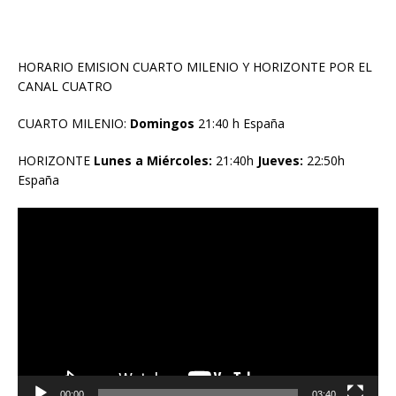
HORARIO EMISION CUARTO MILENIO Y HORIZONTE POR EL
CANAL CUATRO
CUARTO MILENIO:
Domingos
21:40 h España
HORIZONTE
Lunes a Miércoles:
21:40h
Jueves:
22:50h
España
Reproductor
de
vídeo
00:00
03:40