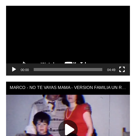
Reproductor
de
vídeo
00:00
04:49