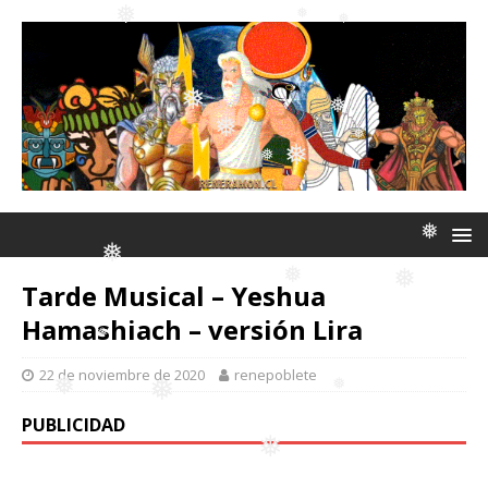
❅
❅
❅
❅
❅
❅
❅
❅
❅
❅
❅
Tarde Musical – Yeshua
❅
Hamashiach – versión Lira
❅
❅
❅
22 de noviembre de 2020
renepoblete
❅
PUBLICIDAD
❅
❅