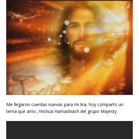
❅
❅
❅
❅
❅
❅
❅
❅
❅
❅
❅
Me llegaron cuerdas nuevas para mi lira, hoy comparto un
tema que amo ,Yeshua Hamashiach del grupo Majesty