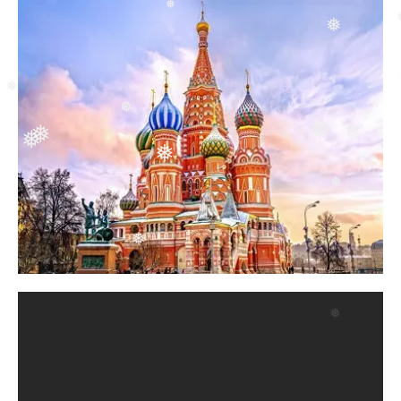
❅
❅
❅
❅
❅
❅
❅
❅
❅
❅
❅
❅
❅
❅
❅