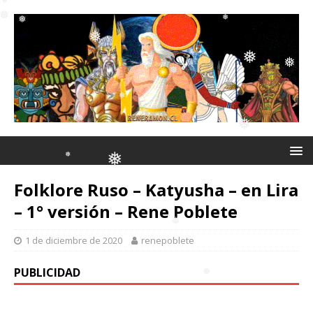
❅
❅
❅
❅
❅
❅
❅
❅
❅
Folklore Ruso – Katyusha – en Lira
❅
❅
❅
– 1° versión – Rene Poblete
❅
1 de diciembre de 2020
renepoblete
PUBLICIDAD