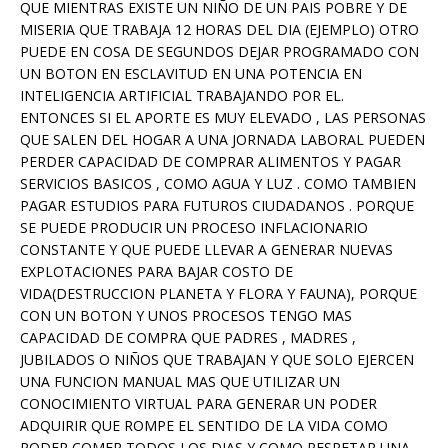
QUE MIENTRAS EXISTE UN NIÑO DE UN PAIS POBRE Y DE
MISERIA QUE TRABAJA 12 HORAS DEL DIA (EJEMPLO) OTRO
PUEDE EN COSA DE SEGUNDOS DEJAR PROGRAMADO CON
UN BOTON EN ESCLAVITUD EN UNA POTENCIA EN
INTELIGENCIA ARTIFICIAL TRABAJANDO POR EL.
ENTONCES SI EL APORTE ES MUY ELEVADO , LAS PERSONAS
QUE SALEN DEL HOGAR A UNA JORNADA LABORAL PUEDEN
PERDER CAPACIDAD DE COMPRAR ALIMENTOS Y PAGAR
SERVICIOS BASICOS , COMO AGUA Y LUZ . COMO TAMBIEN
PAGAR ESTUDIOS PARA FUTUROS CIUDADANOS . PORQUE
SE PUEDE PRODUCIR UN PROCESO INFLACIONARIO
CONSTANTE Y QUE PUEDE LLEVAR A GENERAR NUEVAS
EXPLOTACIONES PARA BAJAR COSTO DE
VIDA(DESTRUCCION PLANETA Y FLORA Y FAUNA), PORQUE
CON UN BOTON Y UNOS PROCESOS TENGO MAS
CAPACIDAD DE COMPRA QUE PADRES , MADRES ,
JUBILADOS O NIÑOS QUE TRABAJAN Y QUE SOLO EJERCEN
UNA FUNCION MANUAL MAS QUE UTILIZAR UN
CONOCIMIENTO VIRTUAL PARA GENERAR UN PODER
ADQUIRIR QUE ROMPE EL SENTIDO DE LA VIDA COMO
PODER COMER TODOS LOS DIAS Y COMO RESPETAR UNA