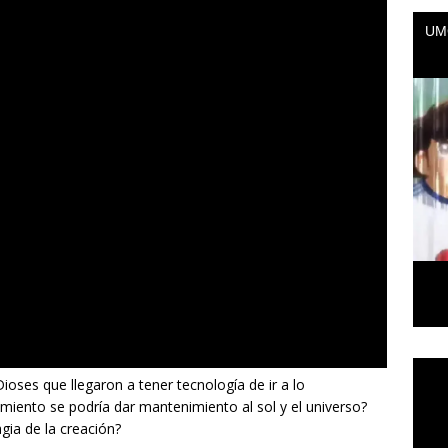
Repr
Dioses que llegaron a tener tecnología de ir a lo
de
miento se podría dar mantenimiento al sol y el universo?
vídeo
ia de la creación?