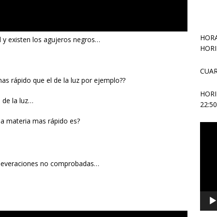
HORA
ad y existen los agujeros negros…
HORI
CUAR
as rápido que el de la luz por ejemplo??
HOR
d de la luz…
22:5
la materia mas rápido es?
Repr
de
vídeo
aseveraciones no comprobadas…