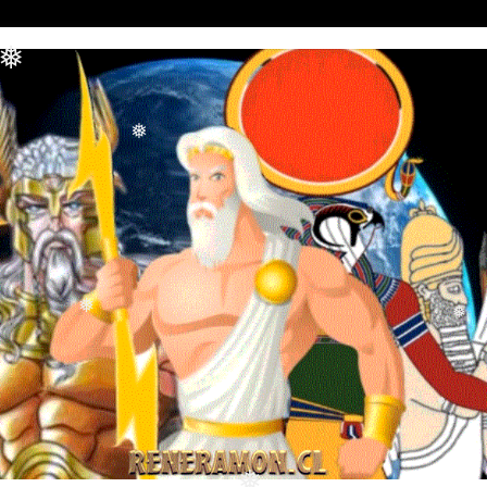
❅
❅
❅
❅
❅
❅
❅