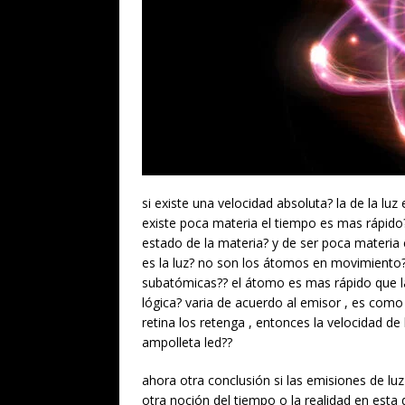
si existe una velocidad absoluta? la de la luz
existe poca materia el tiempo es mas rápido? 
estado de la materia? y de ser poca materia c
es la luz? no son los átomos en movimiento? 
subatómicas?? el átomo es mas rápido que la 
lógica? varia de acuerdo al emisor , es como
retina los retenga , entonces la velocidad de
ampolleta led??
ahora otra conclusión si las emisiones de lu
otra noción del tiempo o la realidad en esta