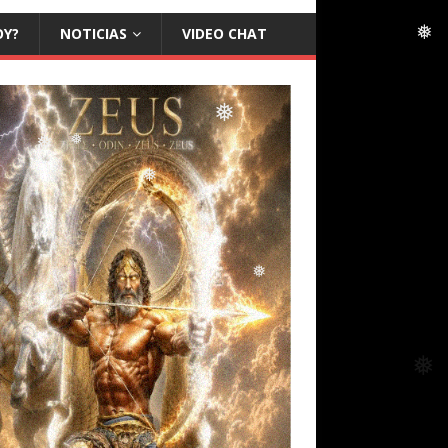
❅
OY?
NOTICIAS
VIDEO CHAT
❅
❅
❅
❅
❅
❅