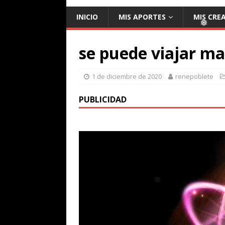
❅
INICIO
MIS APORTES
MIS CRE
se puede viajar ma
❅
1 de diciembre de 2020
renepoblete
PUBLICIDAD