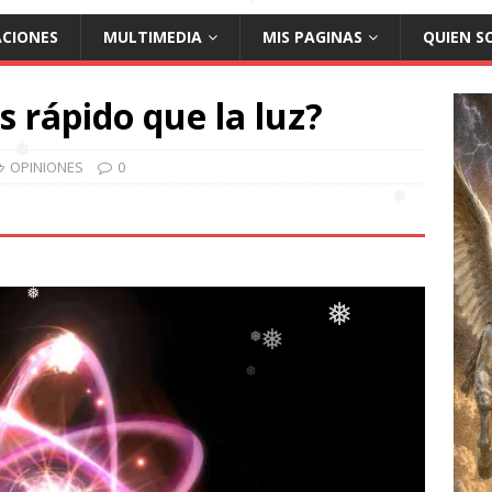
ACIONES
MULTIMEDIA
MIS PAGINAS
QUIEN S
❅
s rápido que la luz?
OPINIONES
0
❅
❅
❅
❅