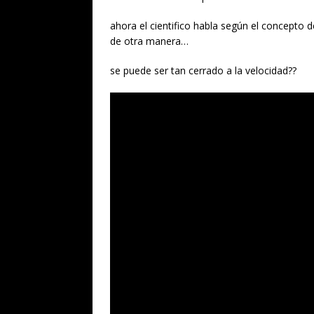
ahora el cientifico habla según el concepto d
de otra manera…
se puede ser tan cerrado a la velocidad??