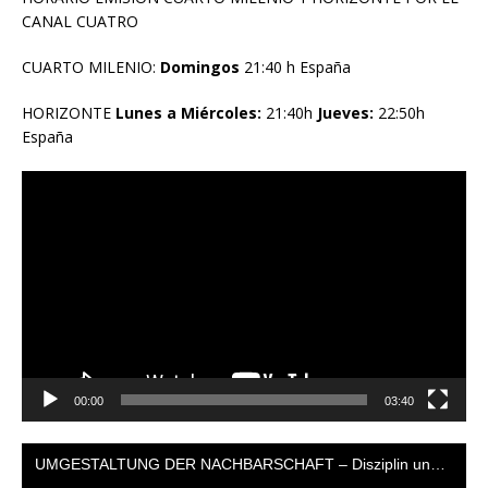
CANAL CUATRO
CUARTO MILENIO:
Domingos
21:40 h España
HORIZONTE
Lunes a Miércoles:
21:40h
Jueves:
22:50h
España
Reproductor
de
vídeo
00:00
03:40