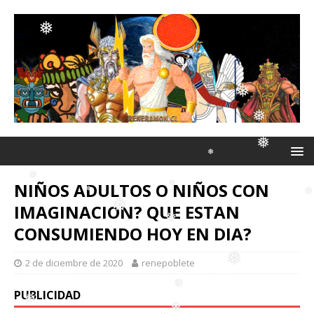
❅
❅
❅
❅
❅
❅
❅
❅
❅
❅
NIÑOS ADULTOS O NIÑOS CON
❅
IMAGINACION? QUE ESTAN
❅
CONSUMIENDO HOY EN DIA?
❅
❅
❅
2 de diciembre de 2020
renepoblete
❅
❅
❅
❅
❅
PUBLICIDAD