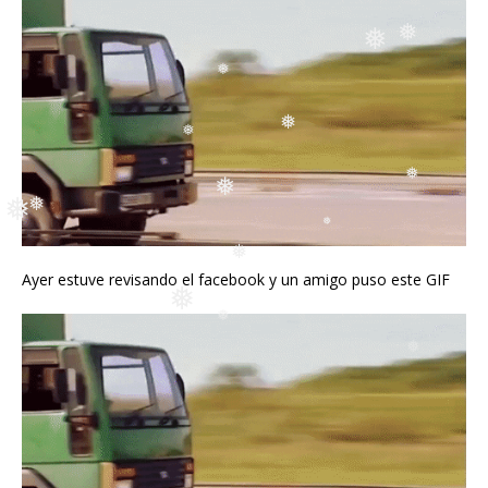
❅
❅
❅
❅
❅
❅
❅
❅
Ayer estuve revisando el facebook y un amigo puso este GIF
❅
❅
❅
❅
❅