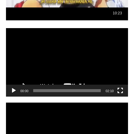
Reproductor
de
vídeo
00:00
02:10