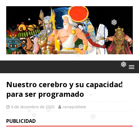
❅
❅
❅
❅
❅
❅
❅
Nuestro cerebro y su capacidad
❅
❅
para ser programado
6 de diciembre de 2020
renepoblete
PUBLICIDAD
❅
❅
❅
❅