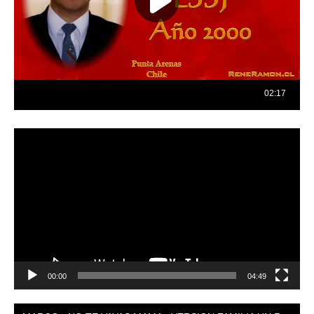
Reproductor
de
vídeo
00:00
04:49