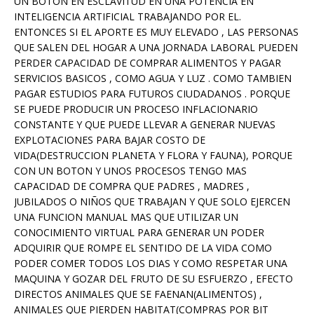
UN BOTON EN ESCLAVITUD EN UNA POTENCIA EN
INTELIGENCIA ARTIFICIAL TRABAJANDO POR EL.
ENTONCES SI EL APORTE ES MUY ELEVADO , LAS PERSONAS
QUE SALEN DEL HOGAR A UNA JORNADA LABORAL PUEDEN
PERDER CAPACIDAD DE COMPRAR ALIMENTOS Y PAGAR
SERVICIOS BASICOS , COMO AGUA Y LUZ . COMO TAMBIEN
PAGAR ESTUDIOS PARA FUTUROS CIUDADANOS . PORQUE
SE PUEDE PRODUCIR UN PROCESO INFLACIONARIO
CONSTANTE Y QUE PUEDE LLEVAR A GENERAR NUEVAS
EXPLOTACIONES PARA BAJAR COSTO DE
VIDA(DESTRUCCION PLANETA Y FLORA Y FAUNA), PORQUE
CON UN BOTON Y UNOS PROCESOS TENGO MAS
CAPACIDAD DE COMPRA QUE PADRES , MADRES ,
JUBILADOS O NIÑOS QUE TRABAJAN Y QUE SOLO EJERCEN
UNA FUNCION MANUAL MAS QUE UTILIZAR UN
CONOCIMIENTO VIRTUAL PARA GENERAR UN PODER
ADQUIRIR QUE ROMPE EL SENTIDO DE LA VIDA COMO
PODER COMER TODOS LOS DIAS Y COMO RESPETAR UNA
MAQUINA Y GOZAR DEL FRUTO DE SU ESFUERZO , EFECTO
DIRECTOS ANIMALES QUE SE FAENAN(ALIMENTOS) ,
ANIMALES QUE PIERDEN HABITAT(COMPRAS POR BIT