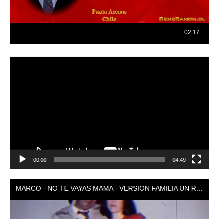
Reproductor
de
vídeo
00:00
04:49