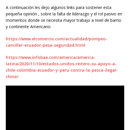
A continuación les dejo algunos links para sostener esta
pequeña opinión , sobre la falta de liderazgo y el rol pasivo en
momentos donde se necesita mayor trabajo a nivel de barrio
y continente Americano.
https://www.elcomercio.com/actualidad/pompeo-
canciller-ecuador-pesa-seguridad.html
https://www.infobae.com/america/america-
latina/2020/11/10/estados-unidos-reitero-su-apoyo-a-
chile-colombia-ecuador-y-peru-contra-la-pesca-ilegal-
china/