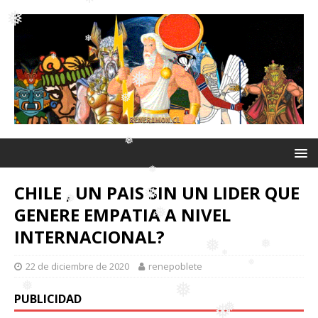
❅
❅
❅
❅
❅
❅
❅
❅
CHILE , UN PAIS SIN UN LIDER QUE
❅
GENERE EMPATIA A NIVEL
INTERNACIONAL?
❅
❅
❅
22 de diciembre de 2020
renepoblete
❅
❅
PUBLICIDAD
❅