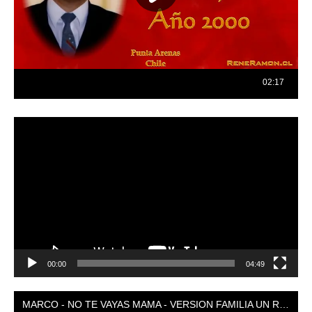
Reproductor
de
vídeo
00:00
04:49