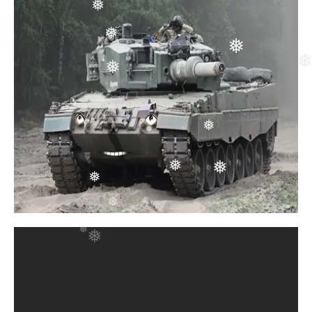
❅
❅
❅
❅
❅
❅
❅
❅
❅
❅
❅
❅
❅
❅