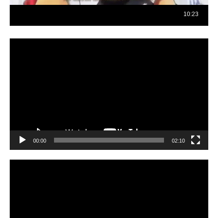
Reproductor
de
vídeo
00:00
02:10