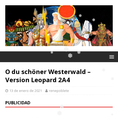
❅
❅
❅
❅
❅
❅
❅
O du schöner Westerwald –
❅
❅
Version Leopard 2A4
❅
❅
13 de enero de 2021
renepoblete
PUBLICIDAD
❅
❅
❅