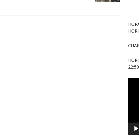
HORA
HORI
CUAR
HOR
22:5
Repr
de
vídeo