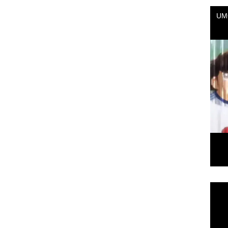
Repr
de
vídeo