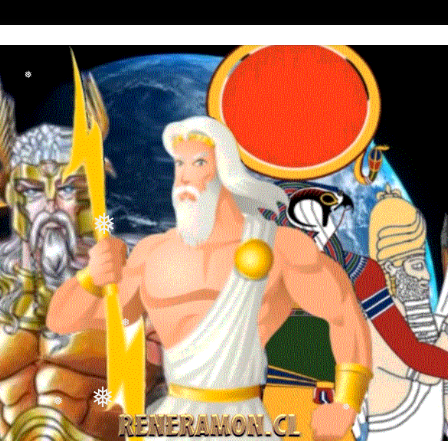
❅
❅
❅
❅
❅
❅