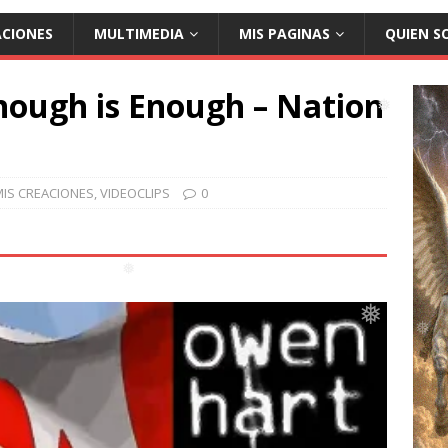
❅
❅
ACIONES
MULTIMEDIA
MIS PAGINAS
QUIEN S
❅
nough is Enough – Nation
❅
MIS CREACIONES
,
VIDEOCLIPS
0
❅