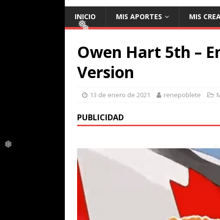
❅
❅
❅
INICIO
MIS APORTES
MIS CRE
Owen Hart 5th – E
❅
Version
❅
13 de enero de 2021
renepoblete
PUBLICIDAD
❅