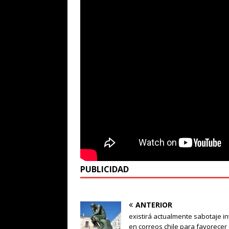
PUBLICIDAD
ANTERIOR
existirá actualmente sabotaje i
en correos chile para favorecer