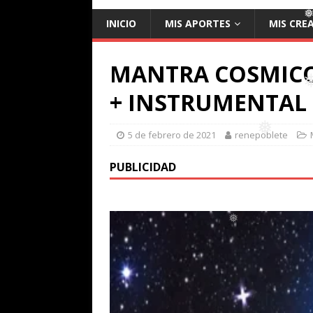
INICIO
MIS APORTES
MIS CRE
MANTRA COSMICO
+ INSTRUMENTAL
❅
❅
5 de febrero de 2021
renepoblete
PUBLICIDAD
❅