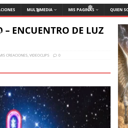
ACIONES
MULTIMEDIA
MIS PAGINAS
QUIEN S
❅
 – ENCUENTRO DE LUZ
❅
❅
MIS CREACIONES
,
VIDEOCLIPS
0