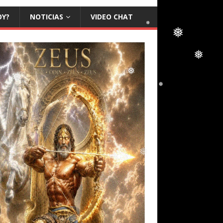
❅
OY?
NOTICIAS
VIDEO CHAT
❅
❅
❅
❅
❅
❅
❅