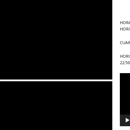
HORA
HORI
CUAR
HOR
22:5
Repr
de
vídeo