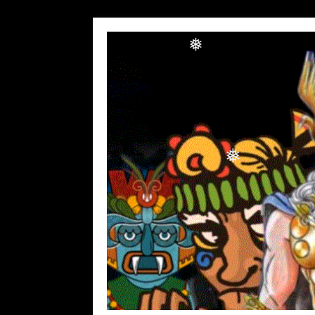
❅
❅
❅