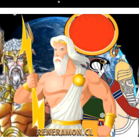
❅
❅
❅
❅
❅
❅
❅
❅