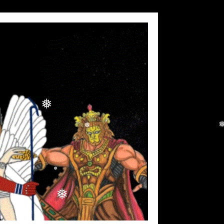
❅
❅
❅
❅