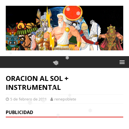
❅
❅
❅
❅
❅
❅
❅
❅
❅
❅
❅
ORACION AL SOL +
❅
❅
INSTRUMENTAL
❅
❅
5 de febrero de 2021
renepoblete
❅
❅
PUBLICIDAD
❅
❅