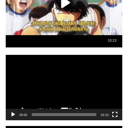
Reproductor
de
vídeo
00:00
02:10