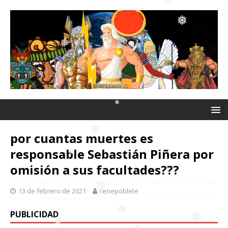
❅
❅
❅
❅
❅
❅
❅
por cuantas muertes es
❅
❅
❅
responsable Sebastián Piñera por
omisión a sus facultades???
13 de febrero de 2021
renepoblete
❅
❅
❅
PUBLICIDAD