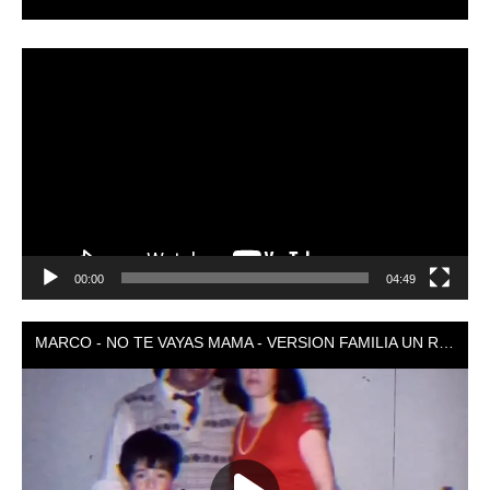
Reproductor
de
vídeo
00:00
04:49