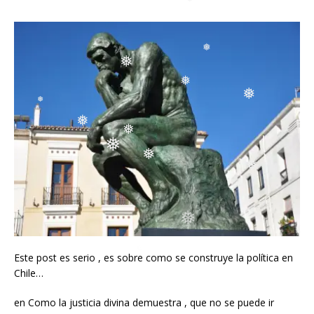
❅
❅
❅
❅
❅
❅
❅
❅
❅
❅
❅
❅
❅
Este post es serio , es sobre como se construye la política en
Chile…
en Como la justicia divina demuestra , que no se puede ir