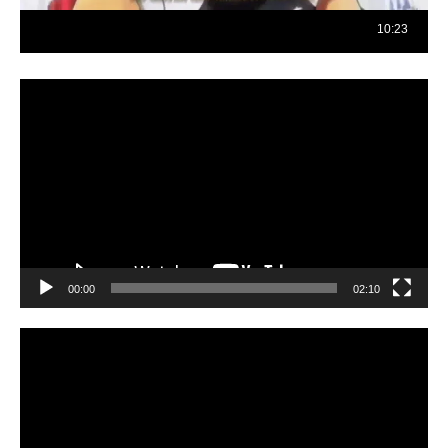
Reproductor
de
vídeo
00:00
02:10