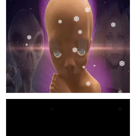
❅
❅
❅
❅
❅
❅
❅
❅
❅
❅
❅
❅
❅
❅