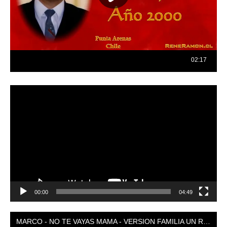
Reproductor
de
vídeo
00:00
04:49