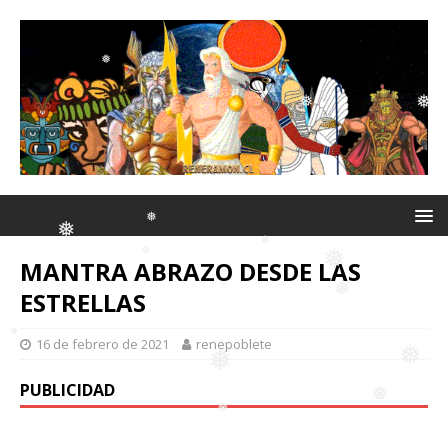
❅
❅
❅
❅
❅
❅
❅
MANTRA ABRAZO DESDE LAS
ESTRELLAS
❅
❅
16 de febrero de 2021
renepoblete
❅
❅
❅
❅
PUBLICIDAD
❅
❅