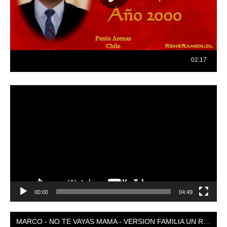
Reproductor
de
vídeo
00:00
04:49