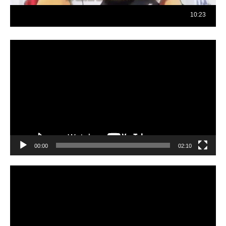
Reproductor
de
vídeo
00:00
02:10