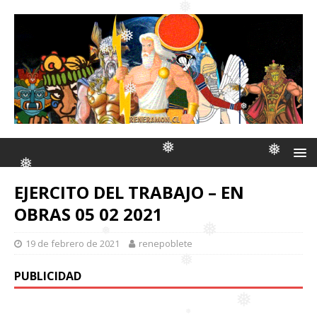
❅
❅
❅
❅
❅
❅
❅
EJERCITO DEL TRABAJO – EN
❅
OBRAS 05 02 2021
❅
❅
❅
19 de febrero de 2021
renepoblete
PUBLICIDAD
❅
❅