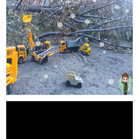
❅
❅
❅
❅
❅
❅
❅
❅
❅
❅
❅
❅
❅
❅
❅
❅