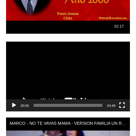
Reproductor
de
vídeo
00:00
04:49