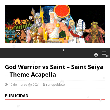
❅
❅
❅
❅
❅
❅
❅
God Warrior vs Saint – Saint Seiya
– Theme Acapella
❅
❅
❅
10 de marzo de 2021
renepoblete
❅
❅
PUBLICIDAD
❅
❅
❅