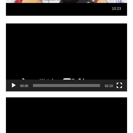
Reproductor
de
vídeo
00:00
02:10