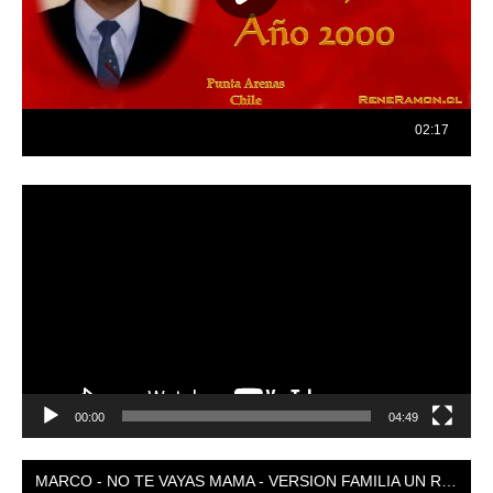
Reproductor
de
vídeo
00:00
04:49