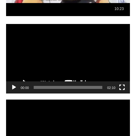
Reproductor
de
vídeo
00:00
02:10