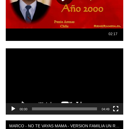
Reproductor
de
vídeo
00:00
04:49