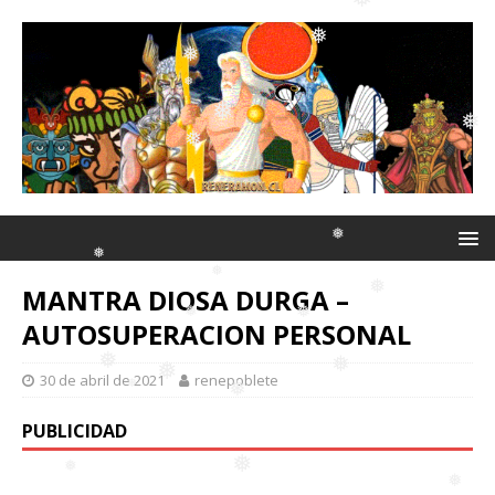
❅
❅
❅
❅
❅
❅
❅
❅
❅
MANTRA DIOSA DURGA –
AUTOSUPERACION PERSONAL
❅
❅
❅
❅
30 de abril de 2021
renepoblete
❅
PUBLICIDAD
❅
❅
❅