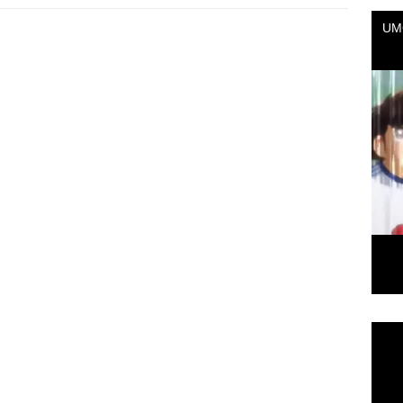
Repr
de
vídeo