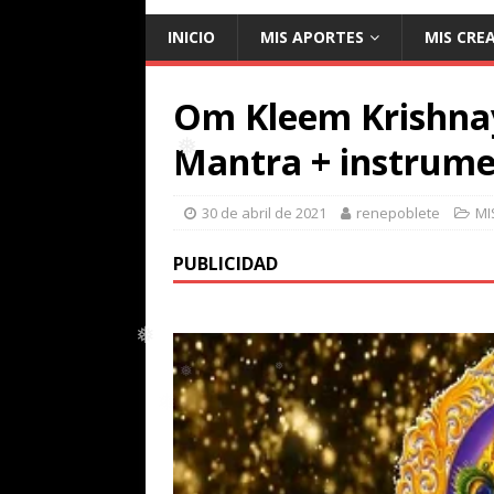
❅
❅
INICIO
MIS APORTES
MIS CRE
❅
Om Kleem Krishna
Mantra + instrume
❅
30 de abril de 2021
renepoblete
MI
PUBLICIDAD
❅