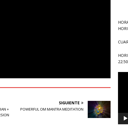
HORA
HORI
CUAR
HOR
22:5
Repr
de
vídeo
SIGUIENTE
RAN +
POWERFUL OM MANTRA MEDITATION
RSION