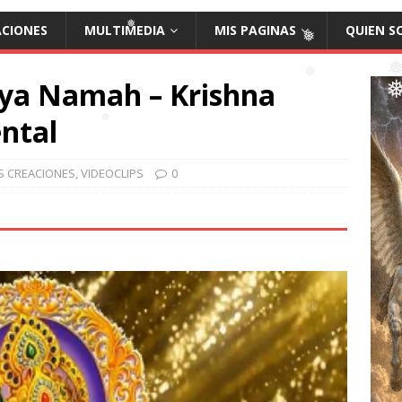
ACIONES
MULTIMEDIA
MIS PAGINAS
QUIEN S
ya Namah – Krishna
❅
❅
ntal
❅
❅
S CREACIONES
,
VIDEOCLIPS
0
❅