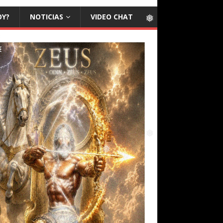
OY?
NOTICIAS
VIDEO CHAT
❅
❅
❅
❅