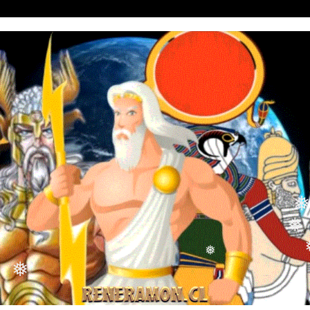
❅
❅
❅