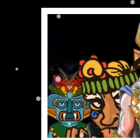
❅
❅
❅
❅
❅
❅