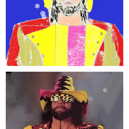
❅
❅
❅
❅
❅
❅
❅
❅
❅
❅
❅
❅
❅
❅
❅