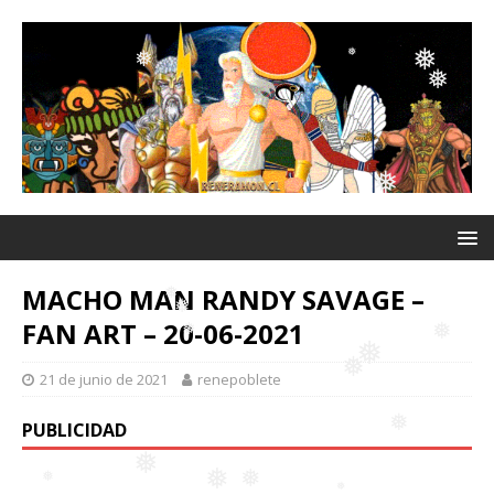
❅
❅
❅
❅
❅
❅
❅
❅
MACHO MAN RANDY SAVAGE –
❅
FAN ART – 20-06-2021
21 de junio de 2021
renepoblete
❅
❅
❅
PUBLICIDAD
❅
❅