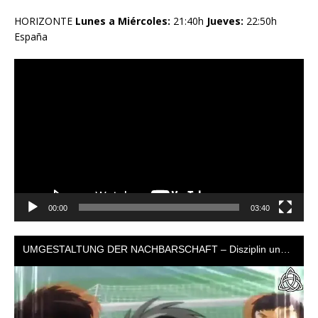
HORIZONTE
Lunes a Miércoles:
21:40h
Jueves:
22:50h
España
Reproductor
de
vídeo
00:00
03:40