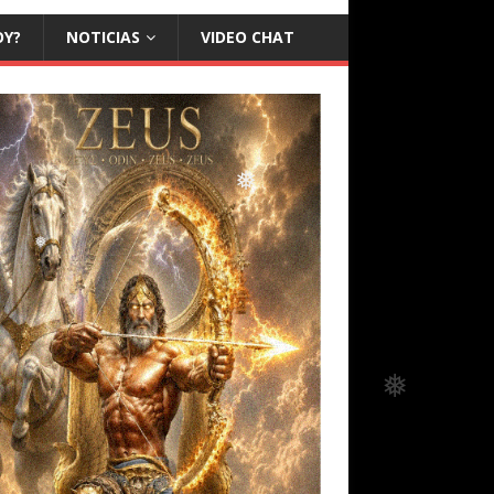
❅
❅
OY?
NOTICIAS
VIDEO CHAT
❅
❅
❅