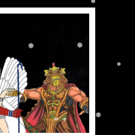
❅
❅
❅
❅
❅
❅