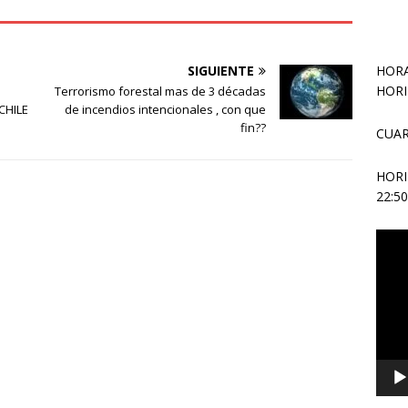
HORA
SIGUIENTE
HORI
Terrorismo forestal mas de 3 décadas
CHILE
de incendios intencionales , con que
fin??
CUAR
HOR
22:5
Repr
de
vídeo