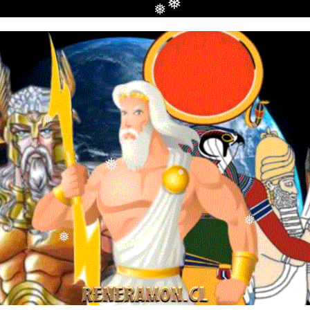
❅
❅
❅
❅
❅
❅
❅
❅