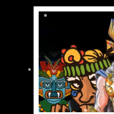
❅
❅
❅
❅