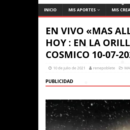
INICIO
MIS APORTES
MIS CRE
❅
EN VIVO «MAS AL
❅
HOY : EN LA ORI
COSMICO 10-07-20
❅
10 de julio de 2021
renepoblete
MA
❅
PUBLICIDAD