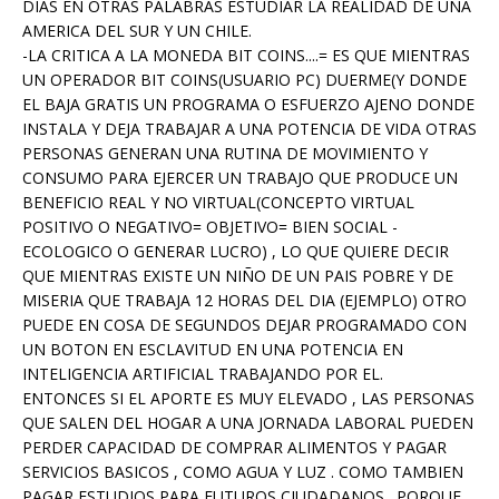
DIAS EN OTRAS PALABRAS ESTUDIAR LA REALIDAD DE UNA
AMERICA DEL SUR Y UN CHILE.
-LA CRITICA A LA MONEDA BIT COINS....= ES QUE MIENTRAS
UN OPERADOR BIT COINS(USUARIO PC) DUERME(Y DONDE
EL BAJA GRATIS UN PROGRAMA O ESFUERZO AJENO DONDE
INSTALA Y DEJA TRABAJAR A UNA POTENCIA DE VIDA OTRAS
PERSONAS GENERAN UNA RUTINA DE MOVIMIENTO Y
CONSUMO PARA EJERCER UN TRABAJO QUE PRODUCE UN
BENEFICIO REAL Y NO VIRTUAL(CONCEPTO VIRTUAL
POSITIVO O NEGATIVO= OBJETIVO= BIEN SOCIAL -
ECOLOGICO O GENERAR LUCRO) , LO QUE QUIERE DECIR
QUE MIENTRAS EXISTE UN NIÑO DE UN PAIS POBRE Y DE
MISERIA QUE TRABAJA 12 HORAS DEL DIA (EJEMPLO) OTRO
PUEDE EN COSA DE SEGUNDOS DEJAR PROGRAMADO CON
UN BOTON EN ESCLAVITUD EN UNA POTENCIA EN
INTELIGENCIA ARTIFICIAL TRABAJANDO POR EL.
ENTONCES SI EL APORTE ES MUY ELEVADO , LAS PERSONAS
QUE SALEN DEL HOGAR A UNA JORNADA LABORAL PUEDEN
PERDER CAPACIDAD DE COMPRAR ALIMENTOS Y PAGAR
SERVICIOS BASICOS , COMO AGUA Y LUZ . COMO TAMBIEN
PAGAR ESTUDIOS PARA FUTUROS CIUDADANOS . PORQUE