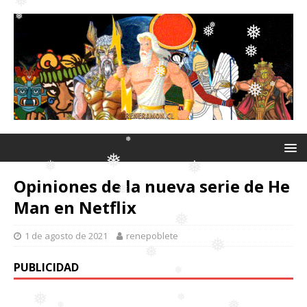
❅
❅
❅
❅
❅
❅
❅
❅
❅
❅
Opiniones de la nueva serie de He
❅
Man en Netflix
❅
❅
1 de agosto de 2021
renepoblete
❅
❅
❅
PUBLICIDAD
❅
❅