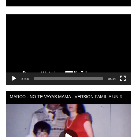
Reproductor
de
vídeo
00:00
04:49