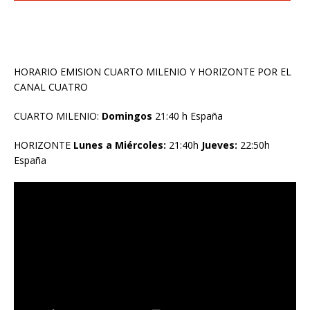
HORARIO EMISION CUARTO MILENIO Y HORIZONTE POR EL
CANAL CUATRO
CUARTO MILENIO:
Domingos
21:40 h España
HORIZONTE
Lunes a Miércoles:
21:40h
Jueves:
22:50h
España
Reproductor
de
vídeo