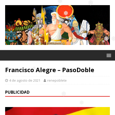
❅
❅
❅
❅
❅
❅
❅
Francisco Alegre – PasoDoble
❅
❅
❅
4 de agosto de 2021
renepoblete
❅
PUBLICIDAD