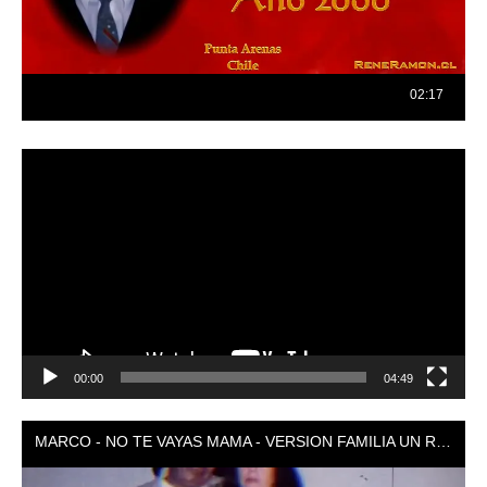
Reproductor
de
vídeo
00:00
04:49