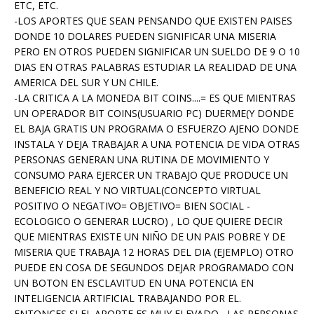
ETC, ETC.
-LOS APORTES QUE SEAN PENSANDO QUE EXISTEN PAISES
DONDE 10 DOLARES PUEDEN SIGNIFICAR UNA MISERIA
PERO EN OTROS PUEDEN SIGNIFICAR UN SUELDO DE 9 O 10
DIAS EN OTRAS PALABRAS ESTUDIAR LA REALIDAD DE UNA
AMERICA DEL SUR Y UN CHILE.
-LA CRITICA A LA MONEDA BIT COINS....= ES QUE MIENTRAS
UN OPERADOR BIT COINS(USUARIO PC) DUERME(Y DONDE
EL BAJA GRATIS UN PROGRAMA O ESFUERZO AJENO DONDE
INSTALA Y DEJA TRABAJAR A UNA POTENCIA DE VIDA OTRAS
PERSONAS GENERAN UNA RUTINA DE MOVIMIENTO Y
CONSUMO PARA EJERCER UN TRABAJO QUE PRODUCE UN
BENEFICIO REAL Y NO VIRTUAL(CONCEPTO VIRTUAL
POSITIVO O NEGATIVO= OBJETIVO= BIEN SOCIAL -
ECOLOGICO O GENERAR LUCRO) , LO QUE QUIERE DECIR
QUE MIENTRAS EXISTE UN NIÑO DE UN PAIS POBRE Y DE
MISERIA QUE TRABAJA 12 HORAS DEL DIA (EJEMPLO) OTRO
PUEDE EN COSA DE SEGUNDOS DEJAR PROGRAMADO CON
UN BOTON EN ESCLAVITUD EN UNA POTENCIA EN
INTELIGENCIA ARTIFICIAL TRABAJANDO POR EL.
ENTONCES SI EL APORTE ES MUY ELEVADO , LAS PERSONAS