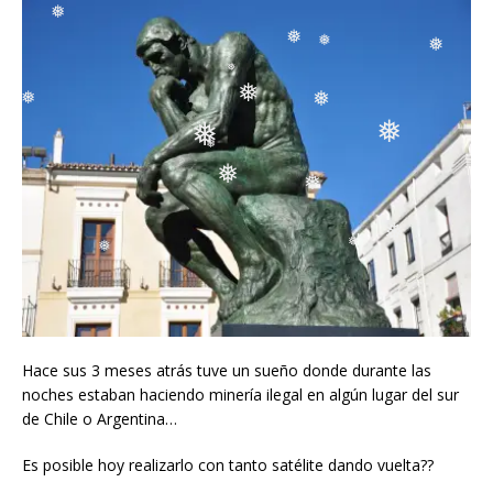
❅
❅
❅
❅
❅
❅
❅
❅
❅
❅
❅
❅
❅
❅
❅
❅
Hace sus 3 meses atrás tuve un sueño donde durante las
❅
noches estaban haciendo minería ilegal en algún lugar del sur
de Chile o Argentina…
Es posible hoy realizarlo con tanto satélite dando vuelta??