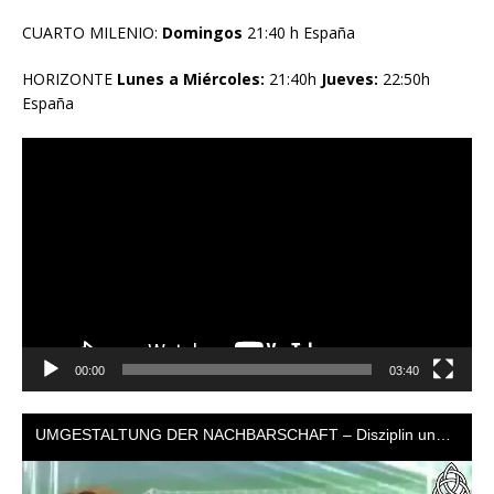
CUARTO MILENIO:
Domingos
21:40 h España
HORIZONTE
Lunes a Miércoles:
21:40h
Jueves:
22:50h
España
Reproductor
de
vídeo
00:00
03:40