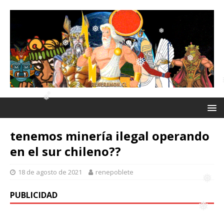
❅
❅
❅
❅
❅
❅
❅
❅
❅
tenemos minería ilegal operando
❅
en el sur chileno??
❅
18 de agosto de 2021
renepoblete
PUBLICIDAD
❅