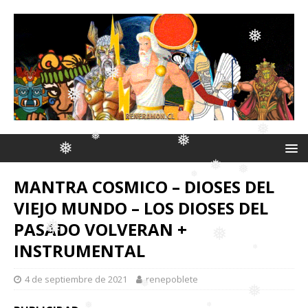
❅
❅
❅
MANTRA COSMICO – DIOSES DEL
❅
❅
❅
❅
VIEJO MUNDO – LOS DIOSES DEL
❅
PASADO VOLVERAN +
❅
❅
INSTRUMENTAL
❅
4 de septiembre de 2021
renepoblete