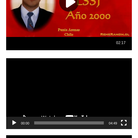
Reproductor
de
vídeo
00:00
04:49