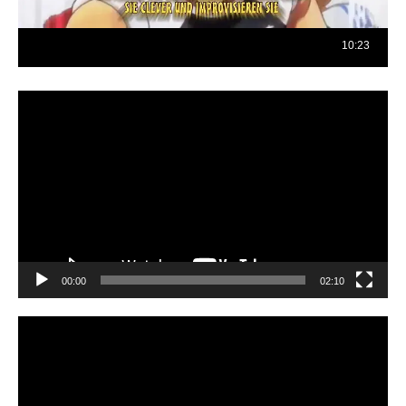
Reproductor
de
vídeo
00:00
02:10