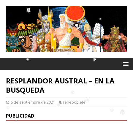
❅
❅
❅
❅
❅
❅
❅
❅
RESPLANDOR AUSTRAL – EN LA
❅
BUSQUEDA
❅
6 de septiembre de 2021
renepoblete
❅
PUBLICIDAD
❅
❅
❅