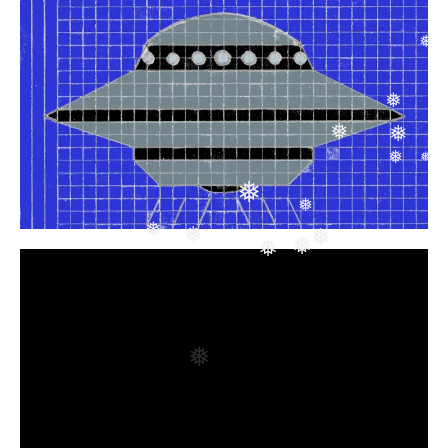
❅
❅
❅
❅
❅
❅
❅
❅
❅
❅
❅
❅
❅
❅
❅