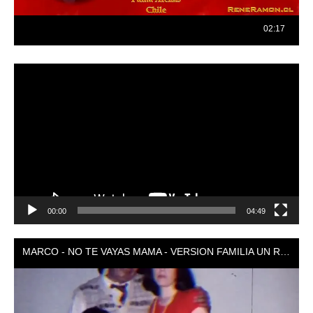
Reproductor
de
vídeo
00:00
04:49