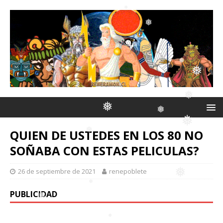
❅
❅
❅
❅
❅
❅
❅
❅
QUIEN DE USTEDES EN LOS 80 NO
❅
❅
SOÑABA CON ESTAS PELICULAS?
❅
❅
❅
26 de septiembre de 2021
renepoblete
❅
PUBLICIDAD
❅