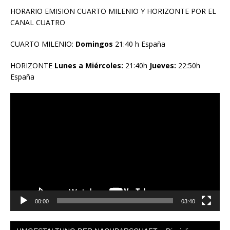
HORARIO EMISION CUARTO MILENIO Y HORIZONTE POR EL
CANAL CUATRO
CUARTO MILENIO:
Domingos
21:40 h España
HORIZONTE
Lunes a Miércoles:
21:40h
Jueves:
22:50h
España
Reproductor
de
vídeo
00:00
03:40