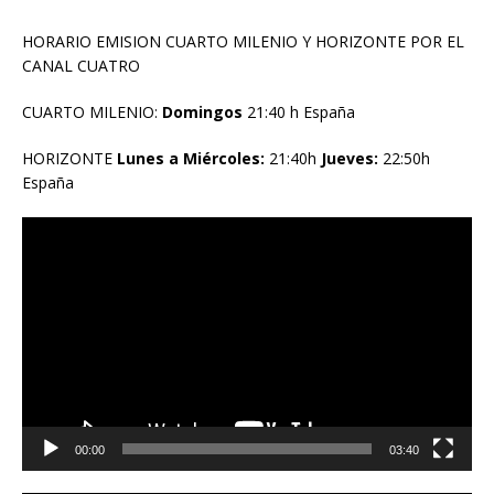
HORARIO EMISION CUARTO MILENIO Y HORIZONTE POR EL
CANAL CUATRO
CUARTO MILENIO:
Domingos
21:40 h España
HORIZONTE
Lunes a Miércoles:
21:40h
Jueves:
22:50h
España
Reproductor
de
vídeo
00:00
03:40