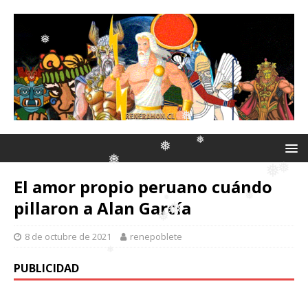
❅
❅
❅
❅
❅
❅
❅
❅
❅
❅
El amor propio peruano cuándo
❅
❅
pillaron a Alan García
❅
❅
❅
8 de octubre de 2021
renepoblete
❅
❅
PUBLICIDAD
❅
❅
❅