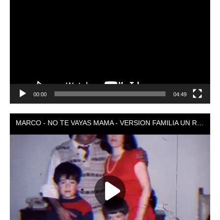
de
vídeo
00:00
04:49