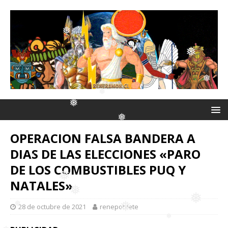
❅
❅
❅
❅
❅
❅
❅
❅
❅
❅
OPERACION FALSA BANDERA A
❅
DIAS DE LAS ELECCIONES «PARO
❅
❅
DE LOS COMBUSTIBLES PUQ Y
NATALES»
28 de octubre de 2021
renepoblete
❅