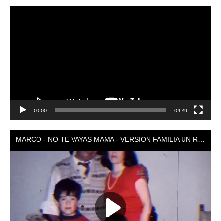
Reproductor
de
vídeo
00:00
04:49