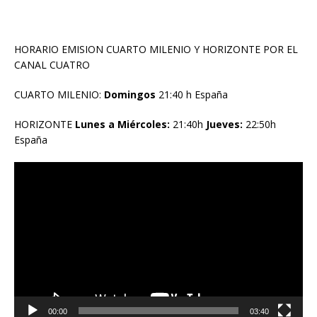
HORARIO EMISION CUARTO MILENIO Y HORIZONTE POR EL
CANAL CUATRO
CUARTO MILENIO:
Domingos
21:40 h España
HORIZONTE
Lunes a Miércoles:
21:40h
Jueves:
22:50h
España
Reproductor
de
vídeo
00:00
03:40