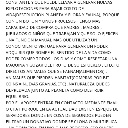
CONSTANTE Y QUE PUEDE LLEVAR A GENERAR NUEVAS
EXPLOTACIONES PARA BAJAR COSTO DE
VIDA(DESTRUCCION PLANETA Y FLORA Y FAUNA), PORQUE
CON UN BOTON Y UNOS PROCESOS TENGO MAS
CAPACIDAD DE COMPRA QUE PADRES , MADRES ,
JUBILADOS O NIÑOS QUE TRABAJAN Y QUE SOLO EJERCEN
UNA FUNCION MANUAL MAS QUE UTILIZAR UN
CONOCIMIENTO VIRTUAL PARA GENERAR UN PODER
ADQUIRIR QUE ROMPE EL SENTIDO DE LA VIDA COMO
PODER COMER TODOS LOS DIAS Y COMO RESPETAR UNA
MAQUINA Y GOZAR DEL FRUTO DE SU ESFUERZO , EFECTO
DIRECTOS ANIMALES QUE SE FAENAN(ALIMENTOS) ,
ANIMALES QUE PIERDEN HABITAT(COMPRAS POR BIT
COINS = NUEVAS GRANJAS,ETC) ,NATURALEZA QUE ES
DEPREDADA JUNTO AL PLANETA COMO DESTRUIR
EQUILIBRIO.
POR EL APORTE ENTRAR EN CONTACTO MEDIANTE EMAIL
O CHAT PORQUE EN LA ACTUALIDAD EXISTEN ESPEJOS DE
SERVIDORES DONDE EN COSA DE SEGUNDOS PUEDEN
FILTRAR UN DONATIVO DONDE SE CLONA O MULTIPLICA
UNA DONACION EN UNO O MAS PROCESO, ESO QUIERE