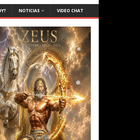
❅
❅
OY?
NOTICIAS
VIDEO CHAT
❅
❅
❅