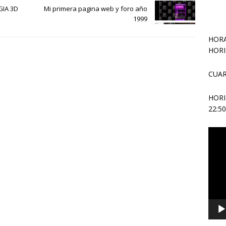
IA 3D
Mi primera pagina web y foro año
1999
HORA
HORI
CUAR
HOR
22:5
Repr
de
vídeo