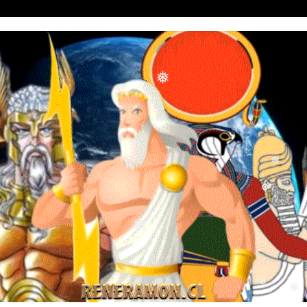
❅
❅
❅
❅
❅