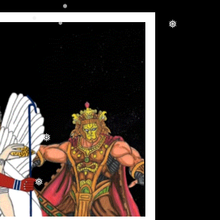
❅
❅
❅
❅
❅
❅