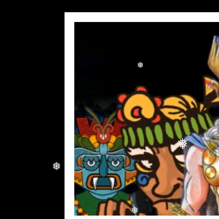
❅
❅
❅
❅
❅