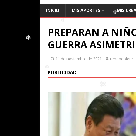
INICIO
MIS APORTES
MIS CRE
❅
PREPARAN A NIÑ
❅
❅
GUERRA ASIMETRI
11 de noviembre de 2021
renepoblete
❅
PUBLICIDAD
❅
❅