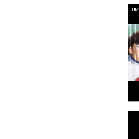
Repr
de
vídeo