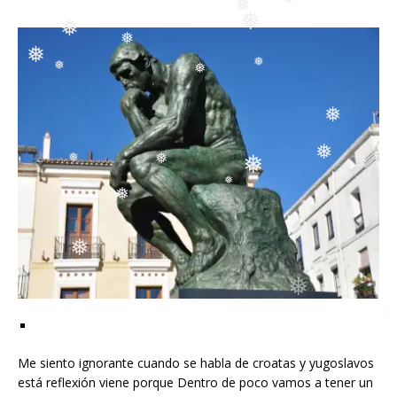
❅
❅
❅
❅
❅
❅
❅
❅
❅
❅
❅
❅
❅
❅
❅
❅
❅
Me siento ignorante cuando se habla de croatas y yugoslavos
está reflexión viene porque Dentro de poco vamos a tener un