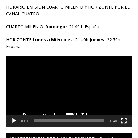
HORARIO EMISION CUARTO MILENIO Y HORIZONTE POR EL
CANAL CUATRO
CUARTO MILENIO:
Domingos
21:40 h España
HORIZONTE
Lunes a Miércoles:
21:40h
Jueves:
22:50h
España
Reproductor
de
vídeo
00:00
03:40