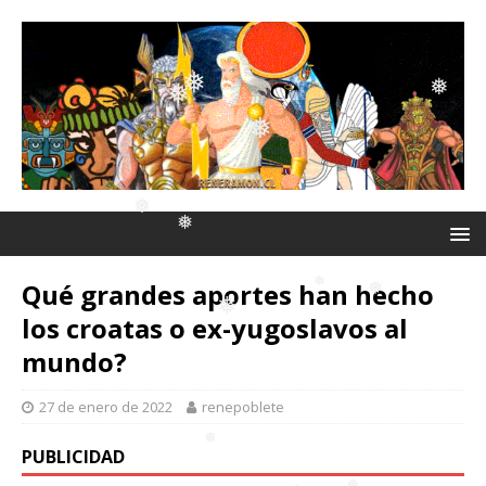
❅
❅
❅
❅
❅
❅
❅
Qué grandes aportes han hecho
❅
los croatas o ex-yugoslavos al
❅
mundo?
❅
❅
❅
27 de enero de 2022
renepoblete
❅
PUBLICIDAD