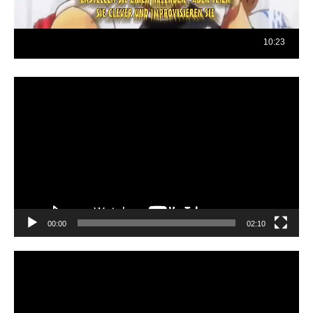
Reproductor
de
vídeo
00:00
02:10