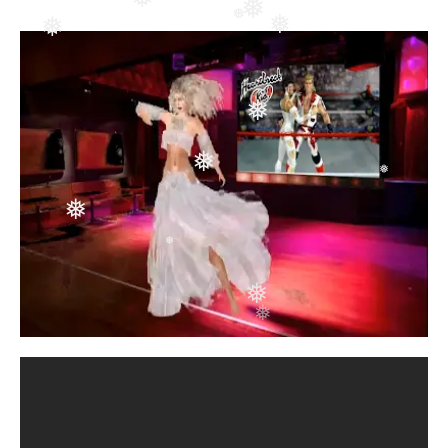
❅
❅
❅
❅
❅
❅
❅
❅
❅
❅
❅
❅
❅
❅