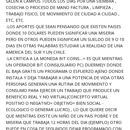
SALEN A CAMPOS TODOS LOS DIAS POR UNA SIEMBRA ,
COSECHA O PROCESO DE MANO FACTURA , LIMPIEZA ,
TRABAJO FISICO, DE MOVIMIENTO DE CIUDAD A CIUDAD ,
ETC, ETC.
-LOS APORTES QUE SEAN PENSANDO QUE EXISTEN PAISES
DONDE 10 DOLARES PUEDEN SIGNIFICAR UNA MISERIA
PERO EN OTROS PUEDEN SIGNIFICAR UN SUELDO DE 9 O 10
DIAS EN OTRAS PALABRAS ESTUDIAR LA REALIDAD DE UNA
AMERICA DEL SUR Y UN CHILE.
-LA CRITICA A LA MONEDA BIT COINS....= ES QUE MIENTRAS
UN OPERADOR BIT COINS(USUARIO PC) DUERME(Y DONDE
EL BAJA GRATIS UN PROGRAMA O ESFUERZO AJENO DONDE
INSTALA Y DEJA TRABAJAR A UNA POTENCIA DE VIDA OTRAS
PERSONAS GENERAN UNA RUTINA DE MOVIMIENTO Y
CONSUMO PARA EJERCER UN TRABAJO QUE PRODUCE UN
BENEFICIO REAL Y NO VIRTUAL(CONCEPTO VIRTUAL
POSITIVO O NEGATIVO= OBJETIVO= BIEN SOCIAL -
ECOLOGICO O GENERAR LUCRO) , LO QUE QUIERE DECIR
QUE MIENTRAS EXISTE UN NIÑO DE UN PAIS POBRE Y DE
MISERIA QUE TRABAJA 12 HORAS DEL DIA (EJEMPLO) OTRO
PUEDE EN COSA DE SEGUNDOS DEJAR PROGRAMADO CON