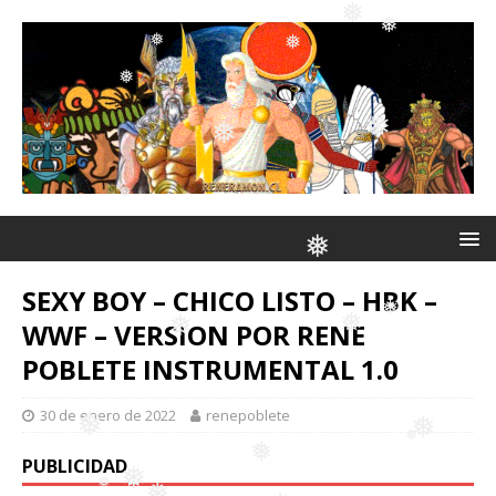
❅
❅
❅
❅
❅
❅
❅
❅
❅
❅
SEXY BOY – CHICO LISTO – HBK –
WWF – VERSION POR RENE
POBLETE INSTRUMENTAL 1.0
❅
❅
❅
30 de enero de 2022
renepoblete
❅
PUBLICIDAD