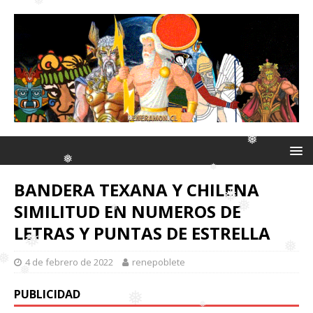
❅
❅
❅
❅
❅
❅
BANDERA TEXANA Y CHILENA
❅
SIMILITUD EN NUMEROS DE
❅
❅
LETRAS Y PUNTAS DE ESTRELLA
❅
❅
4 de febrero de 2022
renepoblete
❅
❅
PUBLICIDAD
❅