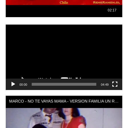
Reproductor
de
vídeo
00:00
04:49